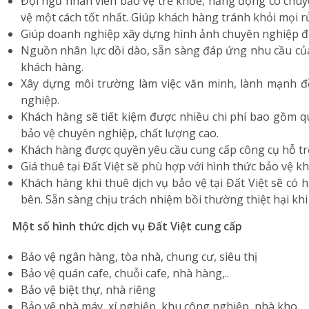
Đội ngũ nhân viên bảo vệ trẻ khỏe, năng động có chuy
vệ một cách tốt nhất. Giúp khách hàng tránh khỏi mọi rủi 
Giúp doanh nghiệp xây dựng hình ảnh chuyên nghiệp đế
Nguồn nhân lực dồi dào, sẵn sàng đáp ứng nhu cầu của
khách hàng.
Xây dựng môi trường làm việc văn minh, lành mạnh 
nghiệp.
Khách hàng sẽ tiết kiệm được nhiều chi phí bao gồm q
bảo vệ chuyên nghiệp, chất lượng cao.
Khách hàng được quyền yêu cầu cung cấp công cụ hỗ trợ
Giá thuê tại Đất Việt sẽ phù hợp với hình thức bảo vệ k
Khách hàng khi thuê dịch vụ bảo vệ tại Đất Việt sẽ có
bên. Sẵn sàng chịu trách nhiệm bồi thường thiệt hại khi 
Một số hình thức dịch vụ Đất Việt cung cấp
Bảo vệ ngân hàng, tòa nhà, chung cư, siêu thị
Bảo vệ quán cafe, chuỗi cafe, nhà hàng,..
Bảo vệ biệt thự, nhà riêng
Bảo vệ nhà máy, xí nghiệp, khu công nghiệp, nhà kho,…