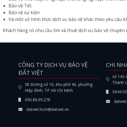
Bảo vệ Tết
Bảo vệ sự kiện
Và một số hình thức dịch vụ bảo vệ khác theo yêu câu k
Khách hàng có nhu cầu tìm và thuê dịch vụ bảo vệ chuyên ng
CÔNG TY DỊCH VỤ BẢO VỆ
CHI NH
ĐẤT VIỆT
số 142 
Thanh L
38 đường số 10, khu phố 40, phường
Hiệp Bình, TP Hồ Chí Minh
0944.55
090.88.99.278
datviet
datviet.hcm@datviet.vn