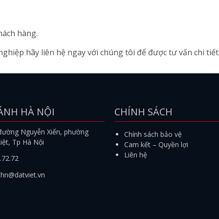
hách hàng.
hiệp hãy liên hệ ngay với chúng tôi để được tư vấn chi tiết
ÁNH HÀ NỘI
CHÍNH SÁCH
đường Nguyễn Xiển, phường
Chính sách bảo vệ
iệt, Tp Hà Nội
Cam kết – Quyền lợi
Liên hệ
.72.72
.hn@datviet.vn