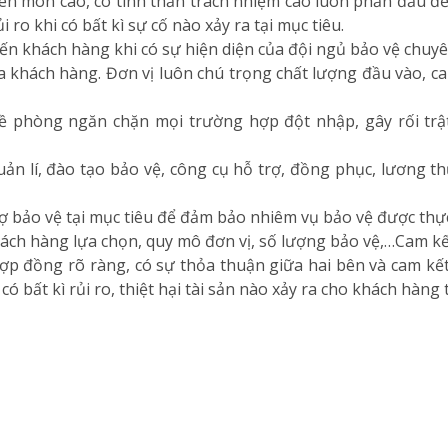
ên môn cao, có tinh thần trách nhiệm cao luôn phấn đấu đ
ro khi có bất kì sự cố nào xảy ra tại mục tiêu.
n khách hàng khi có sự hiện diện của đội ngủ bảo vệ chuyê
 khách hàng. Đơn vị luôn chú trọng chất lượng đầu vào, c
đề phòng ngăn chặn mọi trường hợp đột nhập, gây rối tr
uản lí, đào tạo bảo vệ, công cụ hỗ trợ, đồng phục, lương 
 bảo vệ tại mục tiêu để đảm bảo nhiêm vụ bảo vệ được thực
hách hàng lựa chọn, quy mô đơn vị, số lượng bảo vệ,…Cam kết
 hợp đồng rõ ràng, có sự thỏa thuận giữa hai bên và cam kế
có bất kì rủi ro, thiệt hại tài sản nào xảy ra cho khách hàn