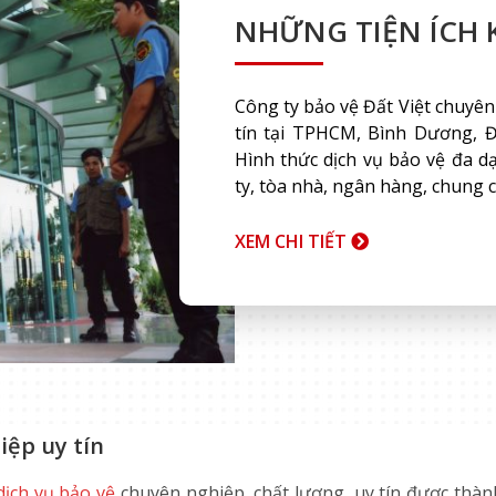
NHỮNG TIỆN ÍCH K
Công ty bảo vệ Đất Việt chuyên
tín tại TPHCM, Bình Dương, Đ
Hình thức dịch vụ bảo vệ đa 
ty, tòa nhà, ngân hàng, chung 
XEM CHI TIẾT
iệp uy tín
dịch vụ bảo vệ
chuyên nghiệp, chất lượng, uy tín được thàn