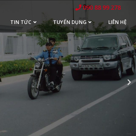
090 88 99 278
TIN TỨC
TUYỂN DỤNG
LIÊN HỆ