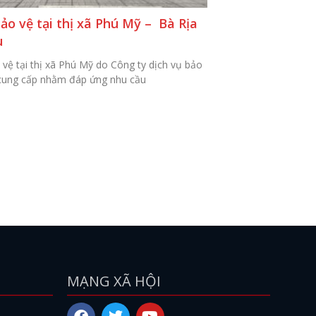
ảo vệ tại thị xã Phú Mỹ – Bà Rịa
u
 vệ tại thị xã Phú Mỹ do Công ty dịch vụ bảo
 cung cấp nhằm đáp ứng nhu cầu
MẠNG XÃ HỘI