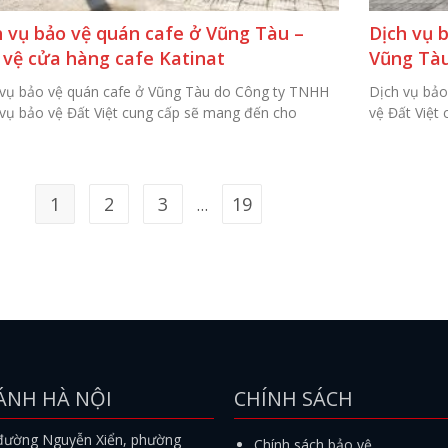
h vụ bảo vệ quán cafe ở Vũng Tàu –
Dịch vụ b
 vệ cửa hàng cafe Katinat
Vũng Tà
 vụ bảo vệ quán cafe ở Vũng Tàu do Công ty TNHH
Dịch vụ bảo
vụ bảo vệ Đất Việt cung cấp sẽ mang đến cho
vệ Đất Việt
1
2
3
19
…
ÁNH HÀ NỘI
CHÍNH SÁCH
đường Nguyễn Xiển, phường
Chính sách bảo vệ