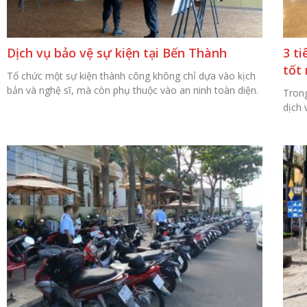
Dịch vụ bảo vệ sự kiện tại Bến Thành
3 ti
tốt
Tổ chức một sự kiện thành công không chỉ dựa vào kịch
bản và nghệ sĩ, mà còn phụ thuộc vào an ninh toàn diện.
Trong
dịch 