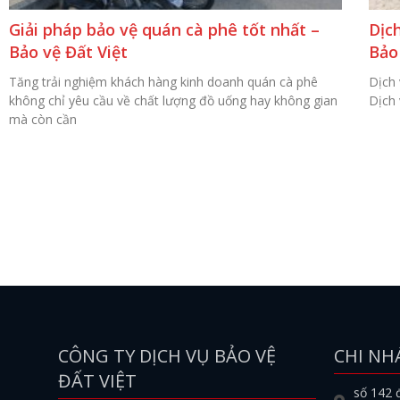
Giải pháp bảo vệ quán cà phê tốt nhất –
Dịc
Bảo vệ Đất Việt
Bảo
Tăng trải nghiệm khách hàng kinh doanh quán cà phê
Dịch
không chỉ yêu cầu về chất lượng đồ uống hay không gian
Dịch 
mà còn cần
CÔNG TY DỊCH VỤ BẢO VỆ
CHI NH
ĐẤT VIỆT
số 142 