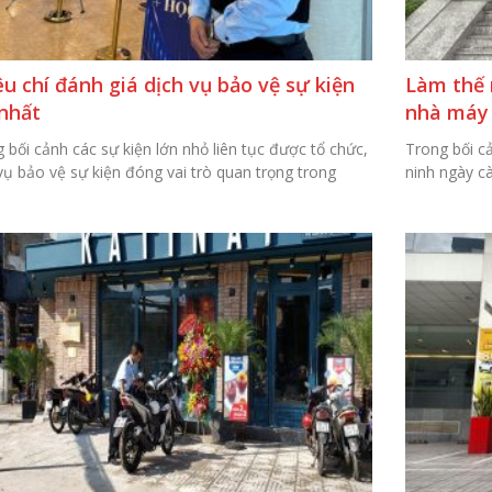
êu chí đánh giá dịch vụ bảo vệ sự kiện
Làm thế 
 nhất
nhà máy 
 bối cảnh các sự kiện lớn nhỏ liên tục được tổ chức,
Trong bối c
vụ bảo vệ sự kiện đóng vai trò quan trọng trong
ninh ngày c