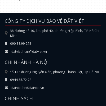
CÔNG TY DỊCH VỤ BẢO VỆ ĐẤT VIỆT
38 đường số 10, khu phố 40, phường Hiệp Bình, TP Hồ Chí
Minh
090.88.99.278
datviet.hcm@datviet.vn
CHI NHÁNH HÀ NỘI
số 142 đường Nguyễn Xiển, phường Thanh Liệt, Tp Hà Nội
0944.55.72.72
datviet.hn@datviet.vn
CHÍNH SÁCH