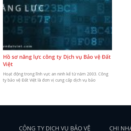
Hồ sơ năng lực công ty Dịch vụ Bảo vệ Đất
Việt
Hoạt động trong lĩnh vực an ninh kể từ năm 2003. Công
ty bảo vệ Đất Việt là đơn vị cung cấp dịch vụ bảo
CÔNG TY DỊCH VỤ BẢO VỆ
CHI NH