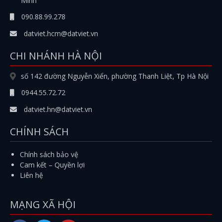
Minh
090.88.99.278
datviet.hcm@datviet.vn
CHI NHÁNH HÀ NỘI
số 142 đường Nguyễn Xiển, phường Thanh Liệt, Tp Hà Nội
0944.55.72.72
datviet.hn@datviet.vn
CHÍNH SÁCH
Chính sách bảo vệ
Cam kết – Quyền lợi
Liên hệ
MẠNG XÃ HỘI