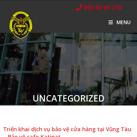
090 88 99 278
MENU
UNCATEGORIZED
Triển khai dịch vụ bảo vệ cửa hàng tại Vũng Tàu
– Bảo vệ cafe Katinat