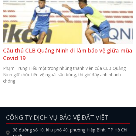
Cầu thủ CLB Quảng Ninh đi làm bảo vệ giữa mùa
Covid 19
Phạm Trung Hiếu một trong những thành viên của CLB Quảng
Ninh giữ chức tiền vệ ngoài sân bóng, thì giờ đây anh nhanh
chóng
CÔNG TY DỊCH VỤ BẢO VỆ ĐẤT VIỆT
38 đường số 10, khu phố 40, phường Hiệp Bình, TP Hồ Chí