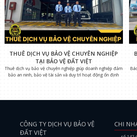
THUÊ DỊCH VỤ BẢO VỆ CHUYÊN NGHIỆP
TẠI BẢO VỆ ĐẤT VIỆT
Thuê dịch vụ bảo vệ chuyên nghiệp giúp doanh nghiệp đảm
Báo
bảo an ninh, bảo vệ tài sản và duy trì hoạt động ổn định
CÔNG TY DỊCH VỤ BẢO VỆ
CHI NH
ĐẤT VIỆT
số 142 