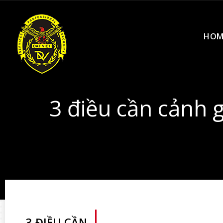
HOM
3 điều cần cảnh 
3 ĐIỀU CẦN