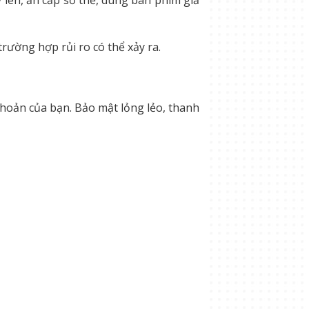
 lén, ăn cắp số thẻ, dùng bàn phím giả
ường hợp rủi ro có thể xảy ra.
khoản của bạn. Bảo mật lỏng lẻo, thanh