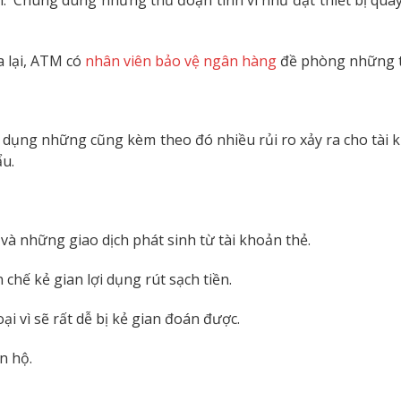
n. Chúng dùng những thủ đoạn tinh vi như đặt thiết bị quay
 lại, ATM có
nhân viên bảo vệ ngân hàng
đề phòng những tr
 dụng những cũng kèm theo đó nhiều rủi ro xảy ra cho tài 
ẩu.
à những giao dịch phát sinh từ tài khoản thẻ.
chế kẻ gian lợi dụng rút sạch tiền.
 vì sẽ rất dễ bị kẻ gian đoán được.
n hộ.