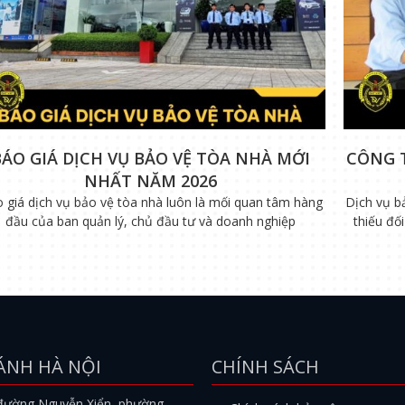
BÁO GIÁ DỊCH VỤ BẢO VỆ TÒA NHÀ MỚI
CÔNG 
NHẤT NĂM 2026
 giá dịch vụ bảo vệ tòa nhà luôn là mối quan tâm hàng
Dịch vụ b
đầu của ban quản lý, chủ đầu tư và doanh nghiệp
thiếu đố
ÁNH HÀ NỘI
CHÍNH SÁCH
đường Nguyễn Xiển, phường