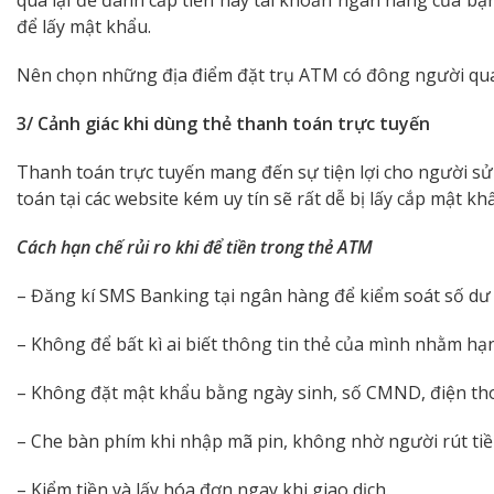
qua lại để đánh cắp tiền hay tài khoản ngân hàng của bạ
để lấy mật khẩu.
Nên chọn những địa điểm đặt trụ ATM có đông người qua
3/ Cảnh giác khi dùng thẻ thanh toán trực tuyến
Thanh toán trực tuyến mang đến sự tiện lợi cho người sử
toán tại các website kém uy tín sẽ rất dễ bị lấy cắp mật kh
Cách hạn chế rủi ro khi để tiền trong thẻ ATM
– Đăng kí SMS Banking tại ngân hàng để kiểm soát số dư v
– Không để bất kì ai biết thông tin thẻ của mình nhằm hạn 
– Không đặt mật khẩu bằng ngày sinh, số CMND, điện thoại
– Che bàn phím khi nhập mã pin, không nhờ người rút tiề
– Kiểm tiền và lấy hóa đơn ngay khi giao dịch.