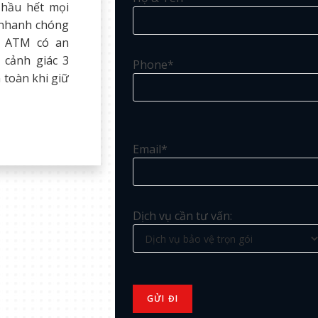
 hầu hết mọi
, nhanh chóng
ẻ ATM có an
 cảnh giác 3
Phone*
 toàn khi giữ
Email*
Dịch vụ cần tư vấn: