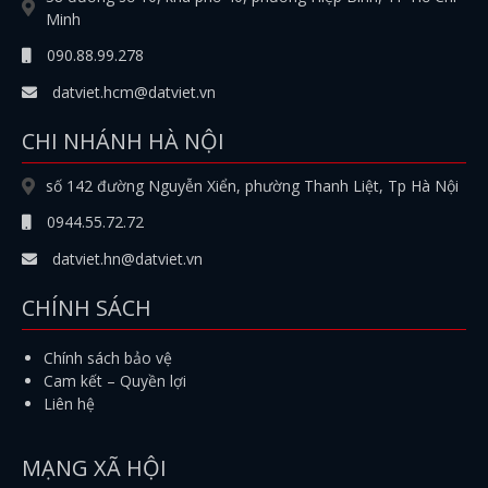
Minh
090.88.99.278
datviet.hcm@datviet.vn
CHI NHÁNH HÀ NỘI
số 142 đường Nguyễn Xiển, phường Thanh Liệt, Tp Hà Nội
0944.55.72.72
datviet.hn@datviet.vn
CHÍNH SÁCH
Chính sách bảo vệ
Cam kết – Quyền lợi
Liên hệ
MẠNG XÃ HỘI