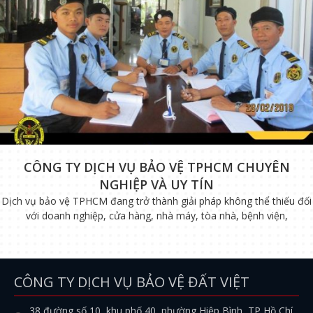
CÔNG TY DỊCH VỤ BẢO VỆ TPHCM CHUYÊN
NGHIỆP VÀ UY TÍN
Dịch vụ bảo vệ TPHCM đang trở thành giải pháp không thể thiếu đối
với doanh nghiệp, cửa hàng, nhà máy, tòa nhà, bệnh viện,
CÔNG TY DỊCH VỤ BẢO VỆ ĐẤT VIỆT
38 đường số 10, khu phố 40, phường Hiệp Bình, TP Hồ Chí