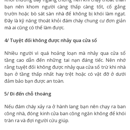
bạn nên khom người càng thấp càng tốt, cố gắng
trườn hoặc bò sát sàn nhà để không bị khói làm ngạt.
Đây là kỹ năng thoát khỏi đám cháy chung cư đơn giản
mà ai cũng có thể làm được.
4/ Tuyệt đối không được nhảy qua cửa sổ
Nhiều người vì quá hoảng loạn mà nhảy qua cửa sổ
tầng cao dẫn đến những tai nạn đáng tiếc. Nên nhớ
rằng tuyệt đối không được nhảy qua cửa sổ trừ khi nhà
bạn ở tầng thấp nhất hay trệt hoặc có vật đỡ ở dưới
đảm bảo bạn được an toàn.
5/ Đi đến chỗ thoáng
Nếu đám cháy xảy ra ở hành lang bạn nên chạy ra ban
công nhà, đóng kinh cửa ban công ngăn không để khói
tràn ra và đợi người cứu giúp.