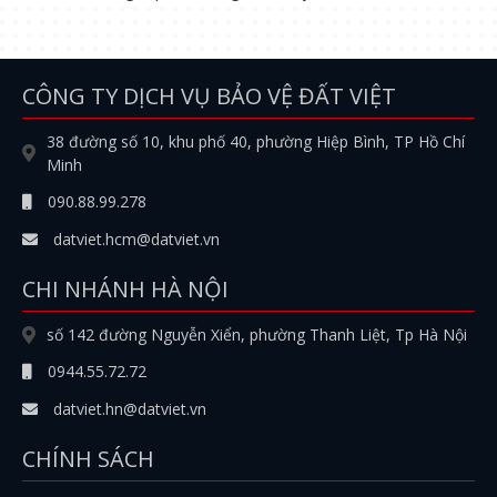
CÔNG TY DỊCH VỤ BẢO VỆ ĐẤT VIỆT
38 đường số 10, khu phố 40, phường Hiệp Bình, TP Hồ Chí
Minh
090.88.99.278
datviet.hcm@datviet.vn
CHI NHÁNH HÀ NỘI
số 142 đường Nguyễn Xiển, phường Thanh Liệt, Tp Hà Nội
0944.55.72.72
datviet.hn@datviet.vn
CHÍNH SÁCH