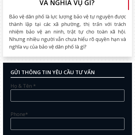
VÀ NGHĨA VỤ GÌ?
Bảo vệ dân phố là lực lượng bảo vệ tự nguyện được
thành lập tại các xã phường, thị trấn với trách
nhiệm bảo vệ an ninh, trật tự cho toàn xã hội.
Nhưng nhiều người vẫn chưa hiểu rõ quyền hạn và
nghĩa vụ của bảo vệ dân phố là gì?
GỬI THÔNG TIN YÊU CẦU TƯ VẤN
Họ & Tên *
Phone*