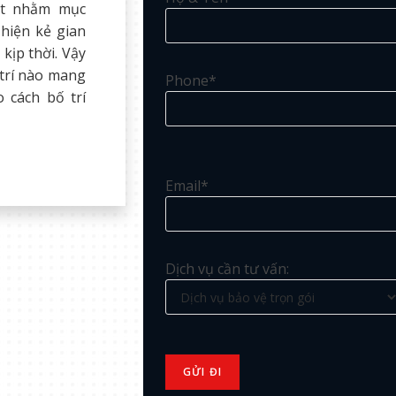
ặt nhằm mục
 hiện kẻ gian
kịp thời. Vậy
 trí nào mang
Phone*
 cách bố trí
Email*
Dịch vụ cần tư vấn: