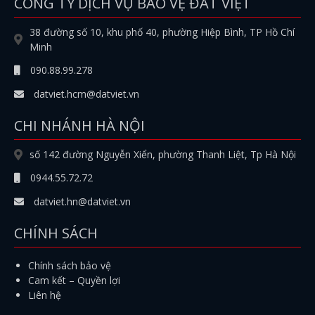
CÔNG TY DỊCH VỤ BẢO VỆ ĐẤT VIỆT
38 đường số 10, khu phố 40, phường Hiệp Bình, TP Hồ Chí
Minh
090.88.99.278
datviet.hcm@datviet.vn
CHI NHÁNH HÀ NỘI
số 142 đường Nguyễn Xiển, phường Thanh Liệt, Tp Hà Nội
0944.55.72.72
datviet.hn@datviet.vn
CHÍNH SÁCH
Chính sách bảo vệ
Cam kết – Quyền lợi
Liên hệ