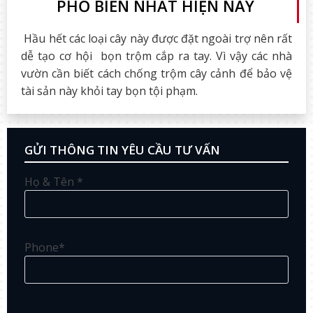
PHỔ BIẾN NHẤT HIỆN NAY
Hầu hết các loại cây này được đặt ngoài trợ nên rất
dễ tạo cơ hội bọn trộm cắp ra tay. Vì vậy các nhà
vườn cần biết cách chống trộm cây cảnh để bảo vệ
tài sản này khỏi tay bọn tội phạm.
GỬI THÔNG TIN YÊU CẦU TƯ VẤN
Họ & Tên *
Phone*