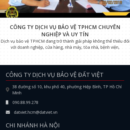
CÔNG TY DỊCH VỤ BẢO VỆ TPHCM CHUYÊN
NGHIỆP VÀ UY TÍN
Dịch vụ bảo vệ TPHCM đang trở thành giải pháp không thể thiếu đối
với doanh nghiệp, cửa hàng, nhà máy, tòa nhà, bệnh viện,
CÔNG TY DỊCH VỤ BẢO VỆ ĐẤT VIỆT
38 đường số 10, khu phố 40, phường Hiệp Bình, TP Hồ Chí
Minh
090.88.99.278
datviet.hcm@datviet.vn
CHI NHÁNH HÀ NỘI