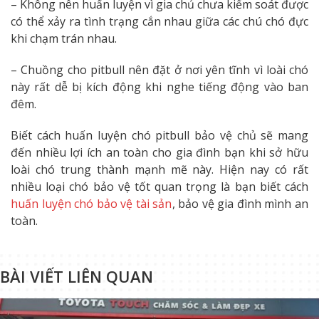
– Không nên huấn luyện vì gia chủ chưa kiểm soát được
có thể xảy ra tình trạng cắn nhau giữa các chú chó đực
khi chạm trán nhau.
– Chuồng cho pitbull nên đặt ở nơi yên tĩnh vì loài chó
này rất dễ bị kích động khi nghe tiếng động vào ban
đêm.
Biết cách huấn luyện chó pitbull bảo vệ chủ sẽ mang
đến nhiều lợi ích an toàn cho gia đình bạn khi sở hữu
loài chó trung thành mạnh mẽ này. Hiện nay có rất
nhiều loại chó bảo vệ tốt quan trọng là bạn biết cách
huấn luyện chó bảo vệ tài sản
, bảo vệ gia đình mình an
toàn.
BÀI VIẾT LIÊN QUAN