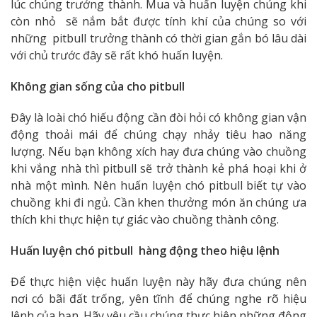
lúc chúng trưởng thành. Mua và huấn luyện chúng khi
còn nhỏ sẽ nắm bắt được tính khí của chúng so với
những pitbull trưởng thành có thời gian gắn bó lâu dài
với chủ trước đây sẽ rất khó huấn luyện.
Không gian sống của cho pitbull
Đây là loài chó hiếu động cần đòi hỏi có không gian vận
động thoải mái để chúng chạy nhảy tiêu hao năng
lượng. Nếu bạn không xích hay đưa chúng vào chuồng
khi vắng nhà thì pitbull sẽ trở thành kẻ phá hoại khi ở
nhà một mình. Nên huấn luyện chó pitbull biết tự vào
chuồng khi đi ngủ. Cần khen thưởng món ăn chúng ưa
thích khi thực hiện tự giác vào chuồng thành công.
Huấn luyện chó pitbull hàng động theo hiệu lệnh
Để thực hiện việc huấn luyện này hãy đưa chúng nên
nơi có bãi đất trống, yên tĩnh để chúng nghe rõ hiệu
lệnh của bạn. Hãy yêu cầu chúng thực hiện những động