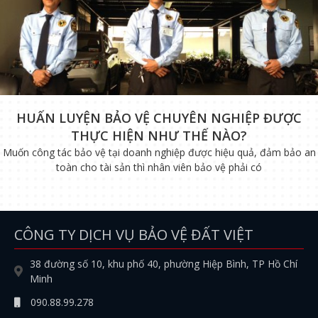
HUẤN LUYỆN BẢO VỆ CHUYÊN NGHIỆP ĐƯỢC
THỰC HIỆN NHƯ THẾ NÀO?
Muốn công tác bảo vệ tại doanh nghiệp được hiệu quả, đảm bảo an
toàn cho tài sản thì nhân viên bảo vệ phải có
CÔNG TY DỊCH VỤ BẢO VỆ ĐẤT VIỆT
38 đường số 10, khu phố 40, phường Hiệp Bình, TP Hồ Chí
Minh
090.88.99.278