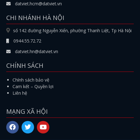
datviet.hcm@datviet.vn
CHI NHÁNH HÀ NỘI
số 142 đường Nguyễn Xiển, phường Thanh Liệt, Tp Hà Nội
0944.55.72.72
datviet.hn@datviet.vn
CHÍNH SÁCH
Chính sách bảo vệ
Cam kết – Quyền lợi
Liên hệ
MẠNG XÃ HỘI