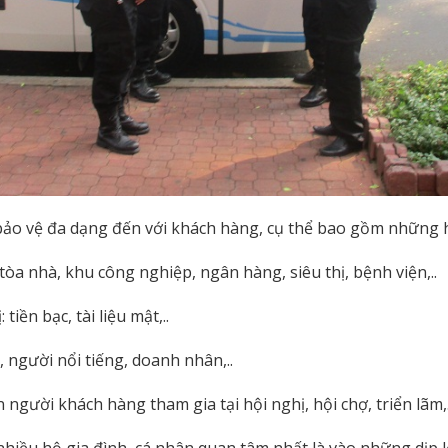
bảo vệ đa dạng đến với khách hàng, cụ thể bao gồm những h
tòa nhà, khu công nghiệp, ngân hàng, siêu thị, bệnh viện,..
tiền bạc, tài liệu mật,..
, người nổi tiếng, doanh nhân,..
n người khách hàng tham gia tại hội nghị, hội chợ, triển lãm
nhiều hộ gia đình, cá nhân quan tâm nhất là vào những dịp l