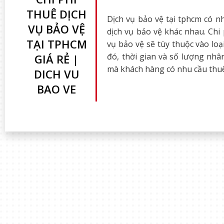
THUÊ DỊCH
Dịch vụ bảo vệ tại tphcm có nh
VỤ BẢO VỆ
dịch vụ bảo vệ khác nhau. Chi 
TẠI TPHCM
vụ bảo vệ sẽ tùy thuộc vào loạ
đó, thời gian và số lượng nhâ
GIÁ RẺ |
mà khách hàng có nhu cầu thu
DICH VU
BAO VE