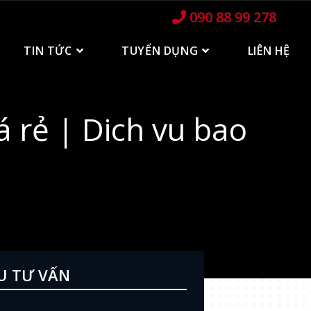
090 88 99 278
TIN TỨC
TUYỂN DỤNG
LIÊN HỆ
á rẻ | Dich vu bao
e
U TƯ VẤN