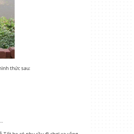
ình thức sau:
,…
ễ Tết họ có nhu cầu đi chơi xa vắng