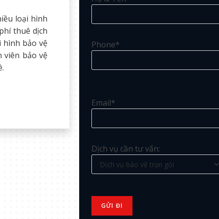
iều loại hình
phí thuê dịch
i hình bảo vệ
Phone*
n viên bảo vệ
ê.
Email*
Dịch vụ cần tư vấn: