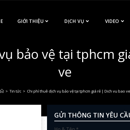
E
GIỚI THIỆU
DỊCH VỤ
VIDEO
 vụ bảo vệ tại tphcm gi
ve
>
Tin tức
>
Chi phí thuê dịch vụ bảo vệ tại tphcm giá rẻ | Dich vu bao v
GỬI THÔNG TIN YÊU CẦ
Họ & Tên *