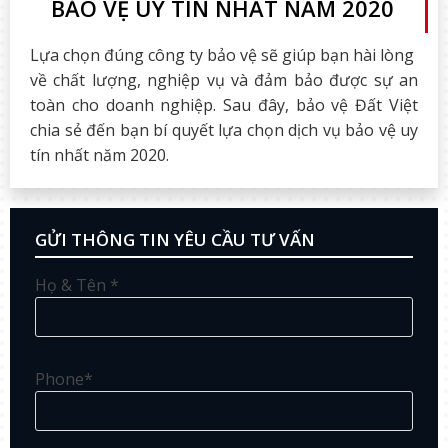
BẢO VỆ UY TÍN NHẤT NĂM 2020
Lựa chọn đúng công ty bảo vệ sẽ giúp bạn hài lòng
về chất lượng, nghiệp vụ và đảm bảo được sự an
toàn cho doanh nghiệp. Sau đây, bảo vệ Đất Việt
chia sẻ đến bạn bí quyết lựa chọn dịch vụ bảo vệ uy
tín nhất năm 2020.
GỬI THÔNG TIN YÊU CẦU TƯ VẤN
Họ & Tên *
Phone*