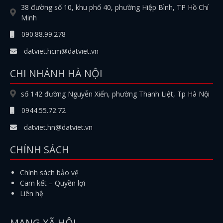
38 đường số 10, khu phố 40, phường Hiệp Bình, TP Hồ Chí
Minh
090.88.99.278
datviet.hcm@datviet.vn
CHI NHÁNH HÀ NỘI
số 142 đường Nguyễn Xiển, phường Thanh Liệt, Tp Hà Nội
0944.55.72.72
datviet.hn@datviet.vn
CHÍNH SÁCH
Chính sách bảo vệ
Cam kết – Quyền lợi
Liên hệ
MẠNG XÃ HỘI