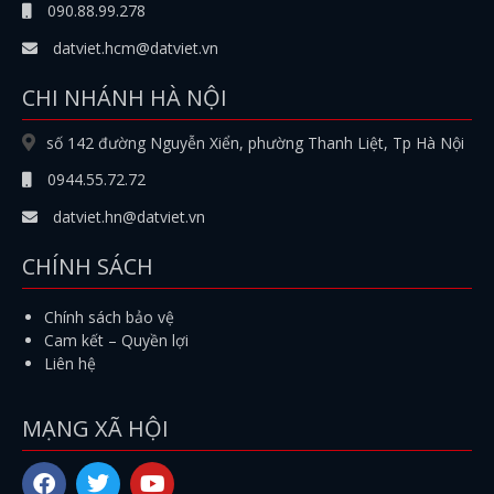
090.88.99.278
datviet.hcm@datviet.vn
CHI NHÁNH HÀ NỘI
số 142 đường Nguyễn Xiển, phường Thanh Liệt, Tp Hà Nội
0944.55.72.72
datviet.hn@datviet.vn
CHÍNH SÁCH
Chính sách bảo vệ
Cam kết – Quyền lợi
Liên hệ
MẠNG XÃ HỘI