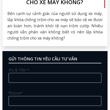
CHO XE MÁY KHÔNG?
Bên cạnh sự cảnh giác của người sử dụng xe máy,
lắp khóa chống trộm cho xe máy sẽ bảo vệ xe được
an toàn hơn, tránh khỏi tệ nạn trộm cướp. Nhiều
người vẫn phân vân không biết có nên lắp khóa
chống trộm cho xe máy không?
GỬI THÔNG TIN YÊU CẦU TƯ VẤN
Họ & Tên *
Phone*