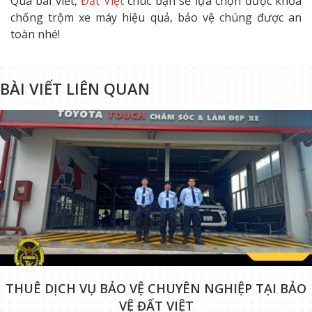
Qua bài viết,
Đất Việt
chúc bạn sẽ lựa chọn được khóa
chống trộm xe máy hiệu quả, bảo vệ chúng được an
toàn nhé!
BÀI VIẾT LIÊN QUAN
THUÊ DỊCH VỤ BẢO VỆ CHUYÊN NGHIỆP TẠI BẢO
VỆ ĐẤT VIỆT