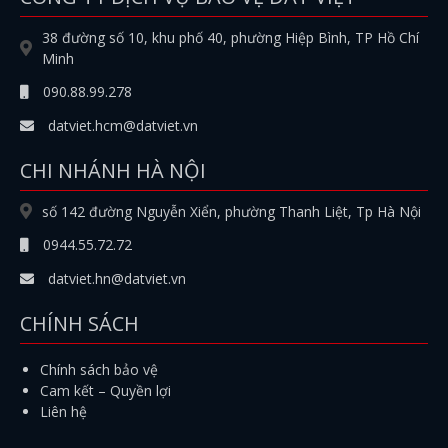
38 đường số 10, khu phố 40, phường Hiệp Bình, TP Hồ Chí
Minh
090.88.99.278
datviet.hcm@datviet.vn
CHI NHÁNH HÀ NỘI
số 142 đường Nguyễn Xiển, phường Thanh Liệt, Tp Hà Nội
0944.55.72.72
datviet.hn@datviet.vn
CHÍNH SÁCH
Chính sách bảo vệ
Cam kết – Quyền lợi
Liên hệ