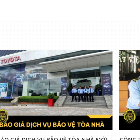
BÁO GIÁ DỊCH VỤ BẢO VỆ TÒA NHÀ MỚI
CÔNG 