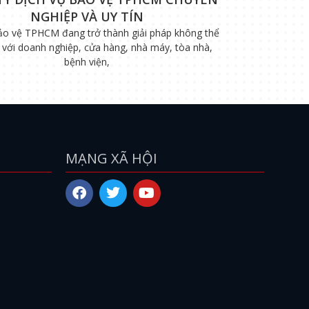
NGHIỆP VÀ UY TÍN
ảo vệ TPHCM đang trở thành giải pháp không thể
i với doanh nghiệp, cửa hàng, nhà máy, tòa nhà,
bệnh viện,
MẠNG XÃ HỘI