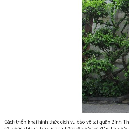
Cách triển khai hình thức dịch vụ bảo vệ tại quận Bình 
vệ, phân chia ca trực, vị trí nhân viên bảo vệ đảm bảo bả