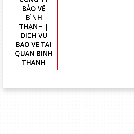
BẢO VỆ
BÌNH
THẠNH |
DICH VU
BAO VE TAI
QUAN BINH
THANH