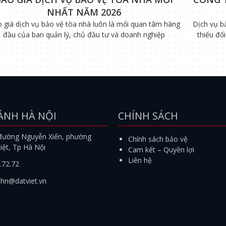
NHẤT NĂM 2026
 giá dịch vụ bảo vệ tòa nhà luôn là mối quan tâm hàng
Dịch vụ b
đầu của ban quản lý, chủ đầu tư và doanh nghiệp
thiếu đố
ÁNH HÀ NỘI
CHÍNH SÁCH
đường Nguyễn Xiển, phường
Chính sách bảo vệ
iệt, Tp Hà Nội
Cam kết – Quyền lợi
Liên hệ
.72.72
.hn@datviet.vn