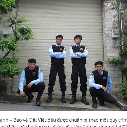
Thạnh – Bảo vệ Đất Việt đều được chuẩn bị theo một quy trì
o vệ chặt chẽ cho khu vực được yêu cầu. Cán bộ quản lý tại 