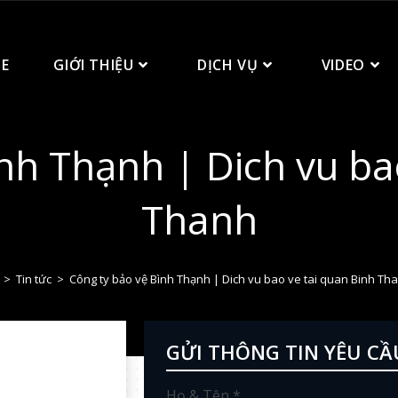
E
GIỚI THIỆU
DỊCH VỤ
VIDEO
nh Thạnh | Dich vu ba
Thanh
>
Tin tức
>
Công ty bảo vệ Bình Thạnh | Dich vu bao ve tai quan Binh Th
GỬI THÔNG TIN YÊU CẦ
Họ & Tên *