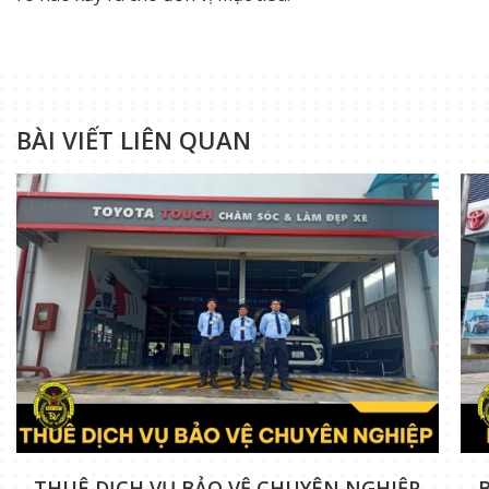
BÀI VIẾT LIÊN QUAN
THUÊ DỊCH VỤ BẢO VỆ CHUYÊN NGHIỆP