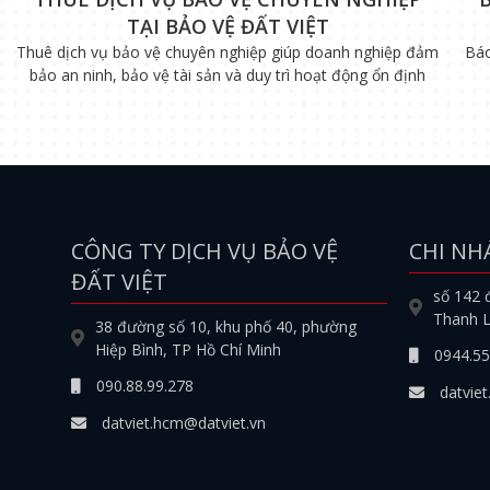
TẠI BẢO VỆ ĐẤT VIỆT
Thuê dịch vụ bảo vệ chuyên nghiệp giúp doanh nghiệp đảm
Báo
bảo an ninh, bảo vệ tài sản và duy trì hoạt động ổn định
CÔNG TY DỊCH VỤ BẢO VỆ
CHI NH
ĐẤT VIỆT
số 142 
Thanh L
38 đường số 10, khu phố 40, phường
Hiệp Bình, TP Hồ Chí Minh
0944.55
090.88.99.278
datviet
datviet.hcm@datviet.vn