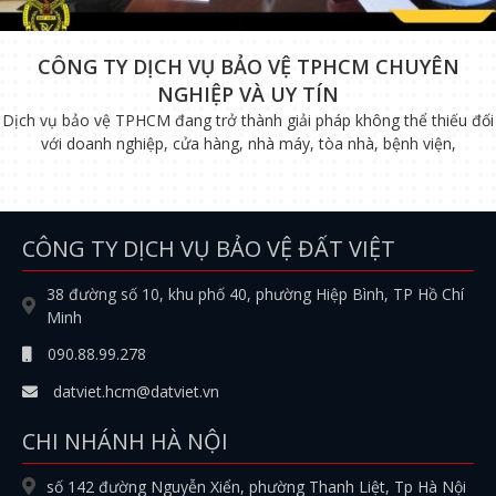
CÔNG TY DỊCH VỤ BẢO VỆ TPHCM CHUYÊN
NGHIỆP VÀ UY TÍN
Dịch vụ bảo vệ TPHCM đang trở thành giải pháp không thể thiếu đối
với doanh nghiệp, cửa hàng, nhà máy, tòa nhà, bệnh viện,
CÔNG TY DỊCH VỤ BẢO VỆ ĐẤT VIỆT
38 đường số 10, khu phố 40, phường Hiệp Bình, TP Hồ Chí
Minh
090.88.99.278
datviet.hcm@datviet.vn
CHI NHÁNH HÀ NỘI
số 142 đường Nguyễn Xiển, phường Thanh Liệt, Tp Hà Nội