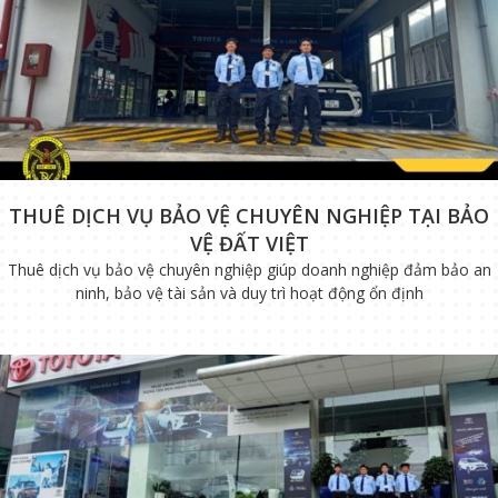
THUÊ DỊCH VỤ BẢO VỆ CHUYÊN NGHIỆP TẠI BẢO
VỆ ĐẤT VIỆT
Thuê dịch vụ bảo vệ chuyên nghiệp giúp doanh nghiệp đảm bảo an
ninh, bảo vệ tài sản và duy trì hoạt động ổn định