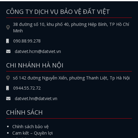
CÔNG TY DỊCH VỤ BẢO VỆ ĐẤT VIỆT
38 đường số 10, khu phố 40, phường Hiệp Bình, TP Hồ Chí
Minh
090.88.99.278
datviet.hcm@datviet.vn
CHI NHÁNH HÀ NỘI
số 142 đường Nguyễn Xiển, phường Thanh Liệt, Tp Hà Nội
0944.55.72.72
datviet.hn@datviet.vn
CHÍNH SÁCH
Chính sách bảo vệ
Cam kết – Quyền lợi