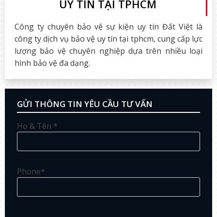
UY TÍN TẠI TPHCM
Công ty chuyên bảo vệ sự kiện uy tín Đất Việt là
công ty dịch vụ bảo vệ uy tín tại tphcm, cung cấp lực
lượng bảo vệ chuyên nghiệp dựa trên nhiều loại
hình bảo vệ đa dạng.
GỬI THÔNG TIN YÊU CẦU TƯ VẤN
Họ & Tên *
Phone*