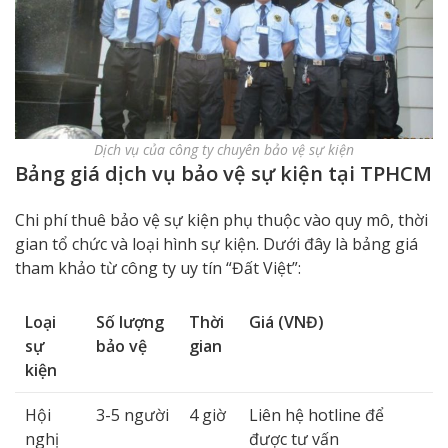
Dịch vụ của công ty chuyên bảo vệ sự kiện
Bảng giá dịch vụ bảo vệ sự kiện tại TPHCM
Chi phí thuê bảo vệ sự kiện phụ thuộc vào quy mô, thời
gian tổ chức và loại hình sự kiện. Dưới đây là bảng giá
tham khảo từ công ty uy tín “Đất Việt”:
Loại
Số lượng
Thời
Giá (VNĐ)
sự
bảo vệ
gian
kiện
Hội
3-5 người
4 giờ
Liên hệ hotline để
nghị
được tư vấn