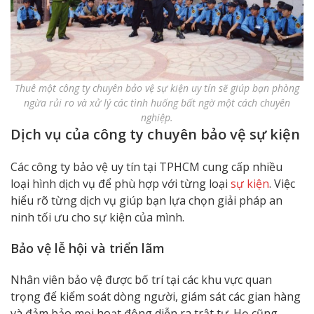
Thuê một công ty chuyên bảo vệ sự kiện uy tín sẽ giúp bạn phòng
ngừa rủi ro và xử lý các tình huống bất ngờ một cách chuyên
nghiệp.
Dịch vụ của công ty chuyên bảo vệ sự kiện
Các công ty bảo vệ uy tín tại TPHCM cung cấp nhiều
loại hình dịch vụ để phù hợp với từng loại
sự kiện
. Việc
hiểu rõ từng dịch vụ giúp bạn lựa chọn giải pháp an
ninh tối ưu cho sự kiện của mình.
Bảo vệ lễ hội và triển lãm
Nhân viên bảo vệ được bố trí tại các khu vực quan
trọng để kiểm soát dòng người, giám sát các gian hàng
và đảm bảo mọi hoạt động diễn ra trật tự. Họ cũng