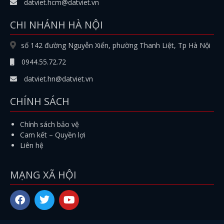
datviet.hcm@datviet.vn
CHI NHÁNH HÀ NỘI
số 142 đường Nguyễn Xiển, phường Thanh Liệt, Tp Hà Nội
0944.55.72.72
datviet.hn@datviet.vn
CHÍNH SÁCH
Chính sách bảo vệ
Cam kết – Quyền lợi
Liên hệ
MẠNG XÃ HỘI