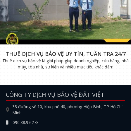
THUÊ DỊCH VỤ BẢO VỆ UY TÍN, TUẦN TRA 24/7
Thuê dịch vụ bảo vệ là giải pháp giúp doanh nghiệp, cửa hàng, nhà
máy, tòa nhà, sự kiện và nhiều mục tiêu khác đảm
CÔNG TY DỊCH VỤ BẢO VỆ ĐẤT VIỆT
38 đường số 10, khu phố 40, phường Hiệp Bình, TP Hồ Chí
Minh
090.88.99.278