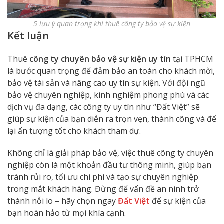
5 lưu ý quan trọng khi thuê công ty bảo vệ sự kiện
Kết luận
Thuê
công ty chuyên bảo vệ sự kiện uy tín
tại TPHCM
là bước quan trọng để đảm bảo an toàn cho khách mời,
bảo vệ tài sản và nâng cao uy tín sự kiện. Với đội ngũ
bảo vệ chuyên nghiệp, kinh nghiệm phong phú và các
dịch vụ đa dạng, các công ty uy tín như “Đất Việt” sẽ
giúp sự kiện của bạn diễn ra trọn vẹn, thành công và để
lại ấn tượng tốt cho khách tham dự.
Không chỉ là giải pháp bảo vệ, việc thuê công ty chuyên
nghiệp còn là một khoản đầu tư thông minh, giúp bạn
tránh rủi ro, tối ưu chi phí và tạo sự chuyên nghiệp
trong mắt khách hàng. Đừng để vấn đề an ninh trở
thành nỗi lo – hãy chọn ngay
Đất Việt
để sự kiện của
bạn hoàn hảo từ mọi khía cạnh.