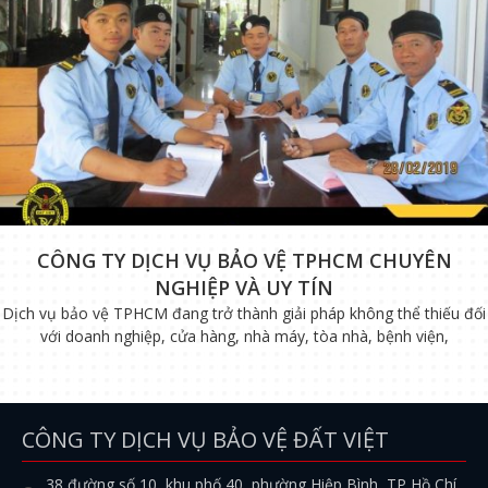
CÔNG TY DỊCH VỤ BẢO VỆ TPHCM CHUYÊN
NGHIỆP VÀ UY TÍN
Dịch vụ bảo vệ TPHCM đang trở thành giải pháp không thể thiếu đối
với doanh nghiệp, cửa hàng, nhà máy, tòa nhà, bệnh viện,
CÔNG TY DỊCH VỤ BẢO VỆ ĐẤT VIỆT
38 đường số 10, khu phố 40, phường Hiệp Bình, TP Hồ Chí