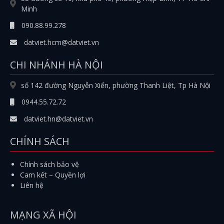
Minh
090.88.99.278
datviet.hcm@datviet.vn
CHI NHÁNH HÀ NỘI
số 142 đường Nguyễn Xiển, phường Thanh Liệt, Tp Hà Nội
0944.55.72.72
datviet.hn@datviet.vn
CHÍNH SÁCH
Chính sách bảo vệ
Cam kết – Quyền lợi
Liên hệ
MẠNG XÃ HỘI