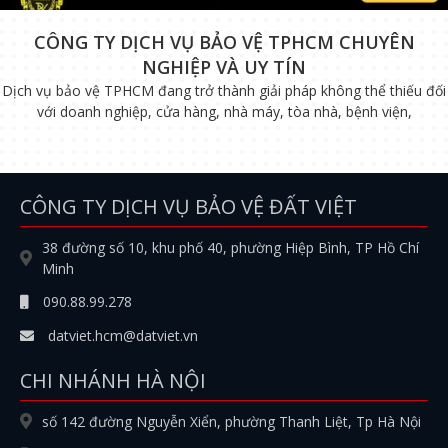
CÔNG TY DỊCH VỤ BẢO VỆ TPHCM CHUYÊN
NGHIỆP VÀ UY TÍN
Dịch vụ bảo vệ TPHCM đang trở thành giải pháp không thể thiếu đối
với doanh nghiệp, cửa hàng, nhà máy, tòa nhà, bệnh viện,
CÔNG TY DỊCH VỤ BẢO VỆ ĐẤT VIỆT
38 đường số 10, khu phố 40, phường Hiệp Bình, TP Hồ Chí
Minh
090.88.99.278
datviet.hcm@datviet.vn
CHI NHÁNH HÀ NỘI
số 142 đường Nguyễn Xiển, phường Thanh Liệt, Tp Hà Nội