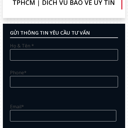
TPHCM | DICH VU BAO VE UY TIN
GỬI THÔNG TIN YÊU CẦU TƯ VẤN
Họ & Tên *
Phone*
Email*