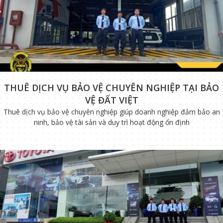
THUÊ DỊCH VỤ BẢO VỆ CHUYÊN NGHIỆP TẠI BẢO
VỆ ĐẤT VIỆT
Thuê dịch vụ bảo vệ chuyên nghiệp giúp doanh nghiệp đảm bảo an
ninh, bảo vệ tài sản và duy trì hoạt động ổn định