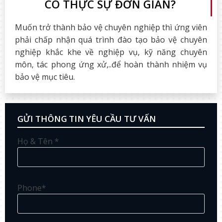
CÓ THỰC SỰ ĐƠN GIẢN?
Muốn trở thành bảo vệ chuyên nghiệp thì ứng viên
phải chấp nhận quá trình đào tạo bảo vệ chuyên
nghiệp khắc khe về nghiệp vụ, kỹ năng chuyên
môn, tác phong ứng xử,..để hoàn thành nhiệm vụ
bảo vệ mục tiêu.
GỬI THÔNG TIN YÊU CẦU TƯ VẤN
Họ & Tên *
Phone*