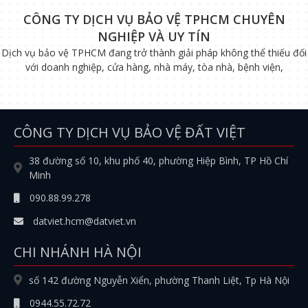
CÔNG TY DỊCH VỤ BẢO VỆ TPHCM CHUYÊN
NGHIỆP VÀ UY TÍN
Dịch vụ bảo vệ TPHCM đang trở thành giải pháp không thể thiếu đối
với doanh nghiệp, cửa hàng, nhà máy, tòa nhà, bệnh viện,
CÔNG TY DỊCH VỤ BẢO VỆ ĐẤT VIỆT
38 đường số 10, khu phố 40, phường Hiệp Bình, TP Hồ Chí
Minh
090.88.99.278
datviet.hcm@datviet.vn
CHI NHÁNH HÀ NỘI
số 142 đường Nguyễn Xiển, phường Thanh Liệt, Tp Hà Nội
0944.55.72.72