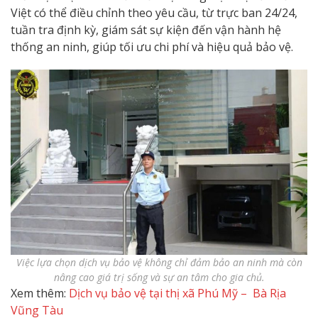
Việt có thể điều chỉnh theo yêu cầu, từ trực ban 24/24,
tuần tra định kỳ, giám sát sự kiện đến vận hành hệ
thống an ninh, giúp tối ưu chi phí và hiệu quả bảo vệ.
Việc lựa chọn dịch vụ bảo vệ không chỉ đảm bảo an ninh mà còn
nâng cao giá trị sống và sự an tâm cho gia chủ.
Xem thêm:
Dịch vụ bảo vệ tại thị xã Phú Mỹ – Bà Rịa
Vũng Tàu