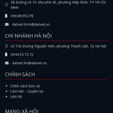
38 đường số 10, khu phố 40, phường Hiệp Bình, TP Hồ Chí
Minh
090.88.99.278
datviet.hcm@datviet.vn
CHI NHÁNH HÀ NỘI
số 142 đường Nguyễn Xiển, phường Thanh Liệt, Tp Hà Nội
0944.55.72.72
datviet.hn@datviet.vn
CHÍNH SÁCH
Chính sách bảo vệ
Cam kết – Quyền lợi
Liên hệ
MẠNG XÃ HỘI