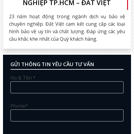
NGHIỆP TP.HCM – ĐẤT VIỆT
23 năm hoạt động trong ngành dịch vụ bảo vệ
chuyên nghiệp. Đất Việt cam kết cung cấp các loại
hình bảo vệ uy tín và chất lượng. Đáp ứng các yêu
cầu khắc khe nhất của Quý khách hàng.
GỬI THÔNG TIN YÊU CẦU TƯ VẤN
Họ & Tên *
Phone*