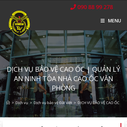
090 88 99 278
MENU
DỊCH VỤ BẢO VỆ CAO ỐC | QUẢN LÝ
AN NINH TÒA NHÀ CAO ỐC VĂN
PHÒNG
>
Dịch vụ
>
Dịch vụ bảo vệ Đất Việt
>
DỊCH VỤ BẢO VỆ CAO ỐC | 