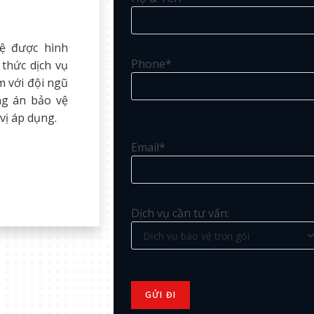
vệ được hình
Phone*
 thức dịch vụ
m với đội ngũ
ng án bảo vệ
vị áp dụng.
Email*
Dịch vụ cần tư vấn: