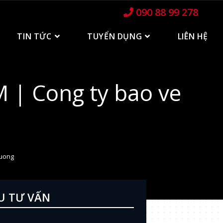
090 88 99 278
TIN TỨC
TUYỂN DỤNG
LIÊN HỆ
M | Cong ty bao ve
luong
U TƯ VẤN