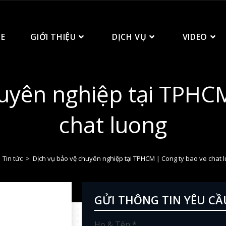
E
GIỚI THIỆU
DỊCH VỤ
VIDEO
uyên nghiệp tại TPHC
chat luong
Tin tức
>
Dịch vụ bảo vệ chuyên nghiệp tại TPHCM | Cong ty bao ve chat 
GỬI THÔNG TIN YÊU CẦ
Họ & Tên *