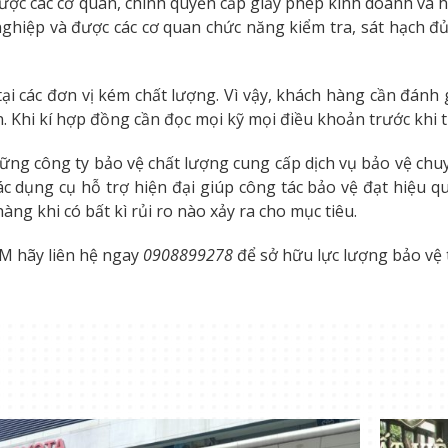
ợc các cơ quan, chính quyền cấp giấy phép kinh doanh và 
hiệp và được các cơ quan chức năng kiểm tra, sát hạch đ
ại các đơn vị kém chất lượng. Vì vậy, khách hàng cần đánh
n. Khi kí hợp đồng cần đọc mọi kỹ mọi điều khoản trước khi t
ững công ty bảo vệ chất lượng cung cấp dịch vụ bảo vệ ch
 dụng cụ hỗ trợ hiện đại giúp công tác bảo vệ đạt hiệu qu
ng khi có bất kì rủi ro nào xảy ra cho mục tiêu.
M hãy liên hệ ngay
0908899278
để sở hữu lực lượng bảo vệ 