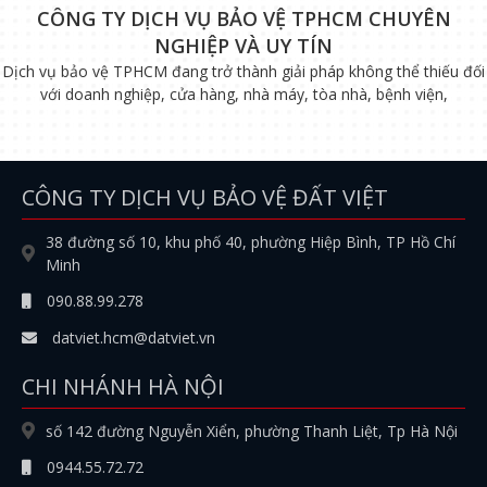
CÔNG TY DỊCH VỤ BẢO VỆ TPHCM CHUYÊN
NGHIỆP VÀ UY TÍN
Dịch vụ bảo vệ TPHCM đang trở thành giải pháp không thể thiếu đối
với doanh nghiệp, cửa hàng, nhà máy, tòa nhà, bệnh viện,
CÔNG TY DỊCH VỤ BẢO VỆ ĐẤT VIỆT
38 đường số 10, khu phố 40, phường Hiệp Bình, TP Hồ Chí
Minh
090.88.99.278
datviet.hcm@datviet.vn
CHI NHÁNH HÀ NỘI
số 142 đường Nguyễn Xiển, phường Thanh Liệt, Tp Hà Nội
0944.55.72.72