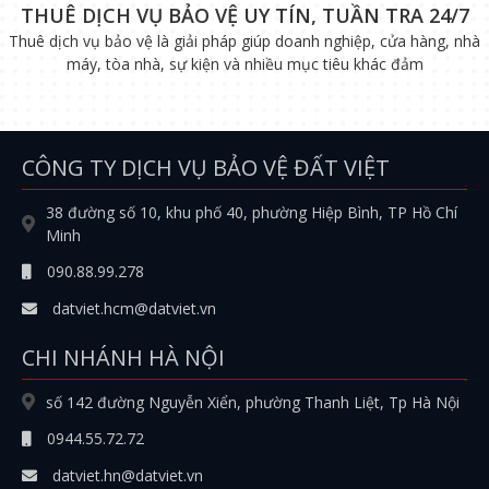
THUÊ DỊCH VỤ BẢO VỆ UY TÍN, TUẦN TRA 24/7
Thuê dịch vụ bảo vệ là giải pháp giúp doanh nghiệp, cửa hàng, nhà
máy, tòa nhà, sự kiện và nhiều mục tiêu khác đảm
CÔNG TY DỊCH VỤ BẢO VỆ ĐẤT VIỆT
38 đường số 10, khu phố 40, phường Hiệp Bình, TP Hồ Chí
Minh
090.88.99.278
datviet.hcm@datviet.vn
CHI NHÁNH HÀ NỘI
số 142 đường Nguyễn Xiển, phường Thanh Liệt, Tp Hà Nội
0944.55.72.72
datviet.hn@datviet.vn