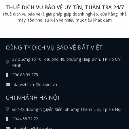
THUÊ DỊCH VỤ BẢO VỆ UY TÍN, TUẦN TRA 24/7
Thuê dịch vụ bảo vệ là giải pháp giúp doanh nghiệp, cửa hàng, nhà
máy, tòa nhà, sự kiện và nhiều mục tiêu khác đảm
CÔNG TY DỊCH VỤ BẢO VỆ ĐẤT VIỆT
38 đường số 10, khu phố 40, phường Hiệp Bình, TP Hồ Chí
Minh
090.88.99.278
datviet.hcm@datviet.vn
CHI NHÁNH HÀ NỘI
số 142 đường Nguyễn Xiển, phường Thanh Liệt, Tp Hà Nội
0944.55.72.72
datviet.hn@datviet.vn