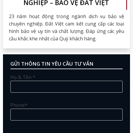
NGHIỆP – BẢO VỆ ĐẤT VIỆT
23 năm hoạt động trong ngành dịch vụ bảo vệ
chuyên nghiệp. Đất Việt cam kết cung cấp các loại
hình bảo vệ uy tín và chất lượng. Đáp ứng các yêu
cầu khắc khe nhất của Quý khách hàng.
GỬI THÔNG TIN YÊU CẦU TƯ VẤN
Họ & Tên *
Phone*