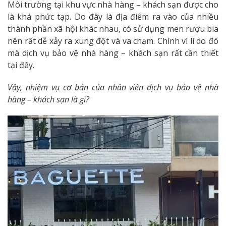
Môi trường tại khu vực nhà hàng – khách sạn được cho
là khá phức tạp. Do đây là địa điểm ra vào của nhiều
thành phần xã hội khác nhau, có sử dụng men rượu bia
nên rất dễ xảy ra xung đột và va chạm. Chính vì lí do đó
mà dịch vụ bảo vệ nhà hàng – khách sạn rất cần thiết
tại đây.
Vậy, nhiệm vụ cơ bản của nhân viên dịch vụ bảo vệ nhà
hàng – khách sạn là gì?