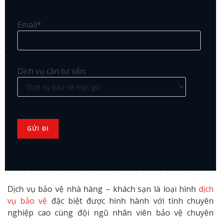
Email*
Dịch vụ cần tư vấn:
Dịch vụ bảo vệ nhà hàng – khách sạn là loại hình
dịch
vụ bảo vệ
đặc biệt được hình hành với tính chuyên
nghiệp cao cùng đội ngũ nhân viên bảo vệ chuyên