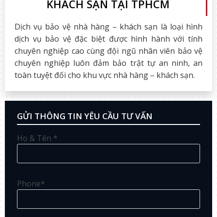
KHÁCH SẠN TẠI TPHCM
Dịch vụ bảo vệ nhà hàng – khách sạn là loại hình
dịch vụ bảo vệ đặc biệt được hình hành với tính
chuyên nghiệp cao cùng đội ngũ nhân viên bảo vệ
chuyên nghiệp luôn đảm bảo trật tự an ninh, an
toàn tuyệt đối cho khu vực nhà hàng – khách sạn.
GỬI THÔNG TIN YÊU CẦU TƯ VẤN
Họ & Tên *
Phone*