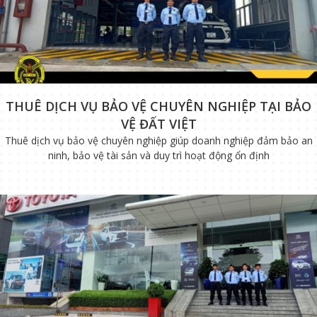
THUÊ DỊCH VỤ BẢO VỆ CHUYÊN NGHIỆP TẠI BẢO
VỆ ĐẤT VIỆT
Thuê dịch vụ bảo vệ chuyên nghiệp giúp doanh nghiệp đảm bảo an
ninh, bảo vệ tài sản và duy trì hoạt động ổn định