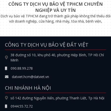
CÔNG TY DỊCH VỤ BẢO VỆ TPHCM CHUYÊN
NGHIỆP VÀ UY TÍN
Dịch vụ bảo vệ TPHCM đang trở thành giải pháp không thể thiếu đối
với doanh nghiệp, cửa hàng, nhà máy, tòa nhà, bệnh viện,
CÔNG TY DỊCH VỤ BẢO VỆ ĐẤT VIỆT
38 đường số 10, khu phố 40, phường Hiệp Bình, TP Hồ Chí
Minh
090.88.99.278
datviet.hcm@datviet.vn
CHI NHÁNH HÀ NỘI
số 142 đường Nguyễn Xiển, phường Thanh Liệt, Tp Hà Nội
0944.55.72.72