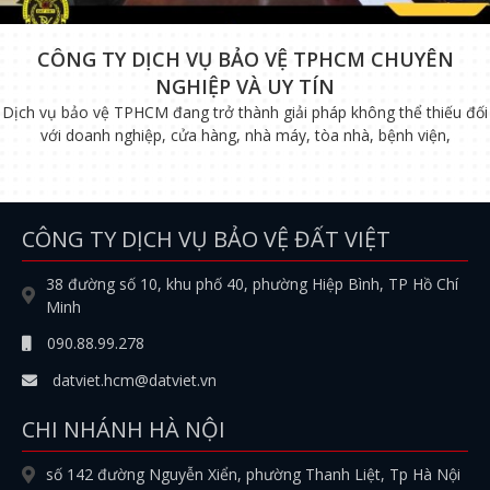
CÔNG TY DỊCH VỤ BẢO VỆ TPHCM CHUYÊN
NGHIỆP VÀ UY TÍN
Dịch vụ bảo vệ TPHCM đang trở thành giải pháp không thể thiếu đối
với doanh nghiệp, cửa hàng, nhà máy, tòa nhà, bệnh viện,
CÔNG TY DỊCH VỤ BẢO VỆ ĐẤT VIỆT
38 đường số 10, khu phố 40, phường Hiệp Bình, TP Hồ Chí
Minh
090.88.99.278
datviet.hcm@datviet.vn
CHI NHÁNH HÀ NỘI
số 142 đường Nguyễn Xiển, phường Thanh Liệt, Tp Hà Nội