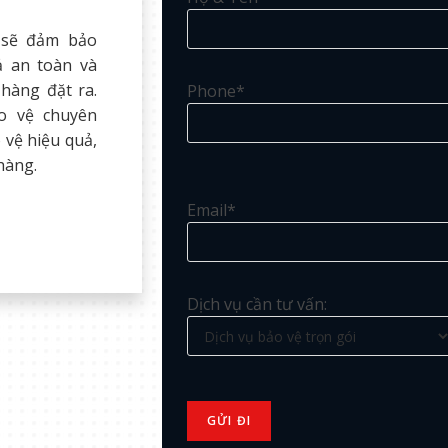
 sẽ đảm bảo
ả an toàn và
hàng đặt ra.
Phone*
o vệ chuyên
 vệ hiệu quả,
hàng.
Email*
Dịch vụ cần tư vấn: