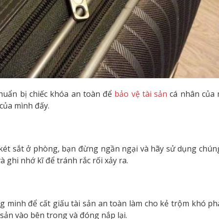
chuẩn bị chiếc khóa an toàn để
bảo vệ tài sản
cá nhân của 
 của mình đấy.
két sắt ở phòng, bạn đừng ngần ngại và hãy sử dụng chúng 
 ghi nhớ kĩ để tránh rắc rối xảy ra.
ng minh để cất giấu tài sản an toàn làm cho kẻ trộm khó p
sản vào bên trong và đóng nắp lại.