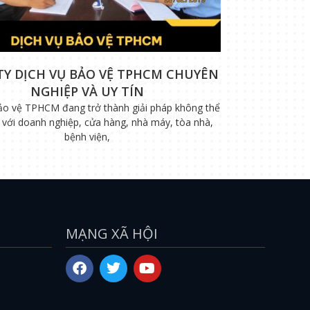
TY DỊCH VỤ BẢO VỆ TPHCM CHUYÊN
NGHIỆP VÀ UY TÍN
ảo vệ TPHCM đang trở thành giải pháp không thể
i với doanh nghiệp, cửa hàng, nhà máy, tòa nhà,
bệnh viện,
MẠNG XÃ HỘI