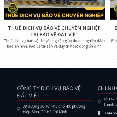
THUÊ DỊCH VỤ BẢO VỆ CHUYÊN NGHIỆP
TẠI BẢO VỆ ĐẤT VIỆT
Thuê dịch vụ bảo vệ chuyên nghiệp giúp doanh nghiệp đảm
Báo
bảo an ninh, bảo vệ tài sản và duy trì hoạt động ổn định
CÔNG TY DỊCH VỤ BẢO VỆ
CHI NH
ĐẤT VIỆT
số 142 
Thanh L
38 đường số 10, khu phố 40, phường
Hiệp Bình, TP Hồ Chí Minh
0944.55