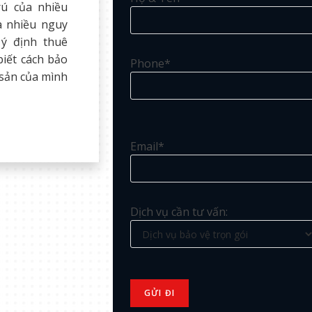
rú của nhiều
a nhiều nguy
 ý định thuê
biết cách bảo
Phone*
 sản của mình
Email*
Dịch vụ cần tư vấn: