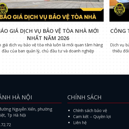
BÁO GIÁ DỊCH VỤ BẢO VỆ TÒA NHÀ MỚI
CÔNG 
NHẤT NĂM 2026
 giá dịch vụ bảo vệ tòa nhà luôn là mối quan tâm hàng
Dịch vụ b
đầu của ban quản lý, chủ đầu tư và doanh nghiệp
thiếu đố
ÁNH HÀ NỘI
CHÍNH SÁCH
đường Nguyễn Xiển, phường
Chính sách bảo vệ
iệt, Tp Hà Nội
Cam kết – Quyền lợi
Liên hệ
.72.72