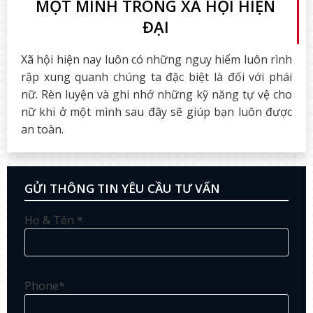
MỘT MÌNH TRONG XÃ HỘI HIỆN
ĐẠI
Xã hội hiện nay luôn có những nguy hiểm luôn rình
rập xung quanh chúng ta đặc biệt là đối với phái
nữ. Rèn luyện và ghi nhớ những kỹ năng tự vệ cho
nữ khi ở một mình sau đây sẽ giúp bạn luôn được
an toàn.
GỬI THÔNG TIN YÊU CẦU TƯ VẤN
Họ & Tên *
Phone*