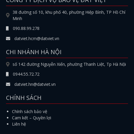
38 đường số 10, khu phố 40, phường Hiệp Bình, TP Hồ Chí
Minh
090.88.99.278
datviet.hcm@datviet.vn
CHI NHÁNH HÀ NỘI
số 142 đường Nguyễn Xiển, phường Thanh Liệt, Tp Hà Nội
0944.55.72.72
datviet.hn@datviet.vn
CHÍNH SÁCH
Chính sách bảo vệ
Cam kết – Quyền lợi
Liên hệ