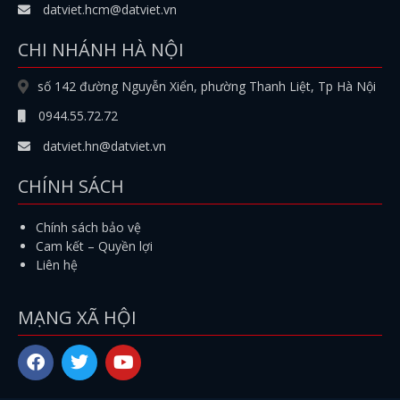
datviet.hcm@datviet.vn
CHI NHÁNH HÀ NỘI
số 142 đường Nguyễn Xiển, phường Thanh Liệt, Tp Hà Nội
0944.55.72.72
datviet.hn@datviet.vn
CHÍNH SÁCH
Chính sách bảo vệ
Cam kết – Quyền lợi
Liên hệ
MẠNG XÃ HỘI