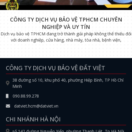
CÔNG TY DỊCH VỤ BẢO VỆ TPHCM CHUYÊN
NGHIỆP VÀ UY TÍN
Dịch vụ bảo vệ TPHCM đang trở thành giải pháp không thể thiếu đối
với doanh nghiệp, cửa hàng, nhà máy, tòa nhà, bệnh viện,
CÔNG TY DỊCH VỤ BẢO VỆ ĐẤT VIỆT
38 đường số 10, khu phố 40, phường Hiệp Bình, TP Hồ Chí
Minh
090.88.99.278
datviet.hcm@datviet.vn
CHI NHÁNH HÀ NỘI
số 142 đường Nguyễn Xiển, phường Thanh Liệt, Tp Hà Nội