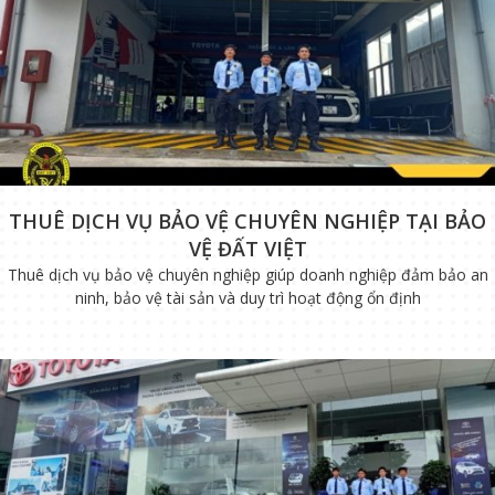
THUÊ DỊCH VỤ BẢO VỆ CHUYÊN NGHIỆP TẠI BẢO
VỆ ĐẤT VIỆT
Thuê dịch vụ bảo vệ chuyên nghiệp giúp doanh nghiệp đảm bảo an
ninh, bảo vệ tài sản và duy trì hoạt động ổn định