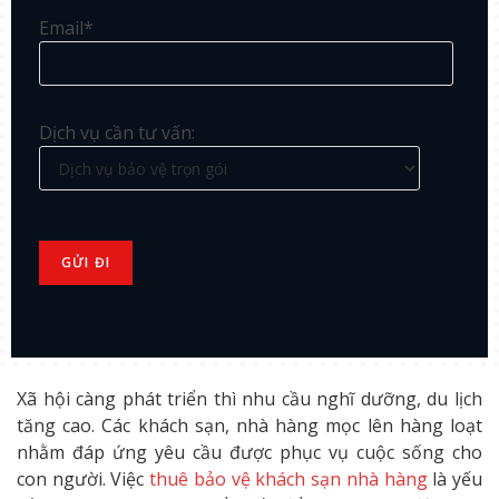
Email*
Dịch vụ cần tư vấn:
Xã hội càng phát triển thì nhu cầu nghĩ dưỡng, du lịch
tăng cao. Các khách sạn, nhà hàng mọc lên hàng loạt
nhằm đáp ứng yêu cầu được phục vụ cuộc sống cho
con người. Việc
thuê bảo vệ khách sạn nhà hàng
là yếu