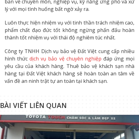
bản về chuyên môn, nghiệp vụ, kỹ năng ứng phó và xử
lý với mọi tình huống bất ngờ xảy ra.
Luôn thực hiện nhiệm vụ với tinh thần trách nhiệm cao,
phẩm chất đạo đức tốt không ngừng phấn đấu hoàn
thành tốt nhiệm vụ với thái độ nghiêm túc nhất.
Công ty TNHH Dịch vụ bảo vệ Đất Việt cung cấp nhiều
hình thức
dịch vụ bảo vệ chuyên nghiệp
đáp ứng mọi
yêu cầu của khách hàng. Thuê bảo vệ khách sạn nhà
hàng tại Đất Việt khách hàng sẽ hoàn toàn an tâm về
vấn đề an ninh trật tự an toàn tại khách sạn.
BÀI VIẾT LIÊN QUAN