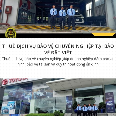
THUÊ DỊCH VỤ BẢO VỆ CHUYÊN NGHIỆP TẠI BẢO
VỆ ĐẤT VIỆT
Thuê dịch vụ bảo vệ chuyên nghiệp giúp doanh nghiệp đảm bảo an
ninh, bảo vệ tài sản và duy trì hoạt động ổn định