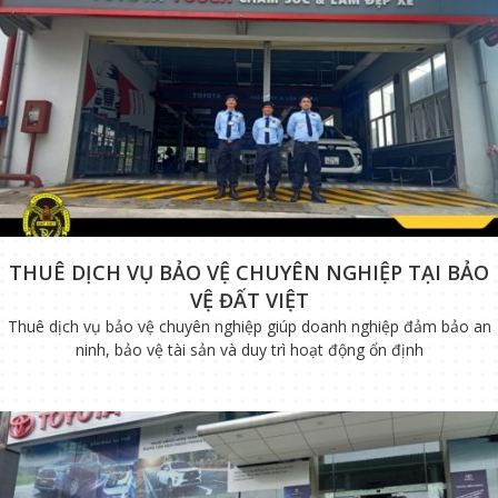
THUÊ DỊCH VỤ BẢO VỆ CHUYÊN NGHIỆP TẠI BẢO
VỆ ĐẤT VIỆT
Thuê dịch vụ bảo vệ chuyên nghiệp giúp doanh nghiệp đảm bảo an
ninh, bảo vệ tài sản và duy trì hoạt động ổn định