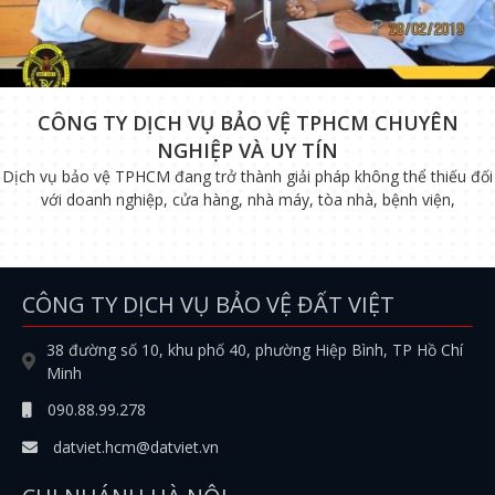
CÔNG TY DỊCH VỤ BẢO VỆ TPHCM CHUYÊN
NGHIỆP VÀ UY TÍN
Dịch vụ bảo vệ TPHCM đang trở thành giải pháp không thể thiếu đối
với doanh nghiệp, cửa hàng, nhà máy, tòa nhà, bệnh viện,
CÔNG TY DỊCH VỤ BẢO VỆ ĐẤT VIỆT
38 đường số 10, khu phố 40, phường Hiệp Bình, TP Hồ Chí
Minh
090.88.99.278
datviet.hcm@datviet.vn