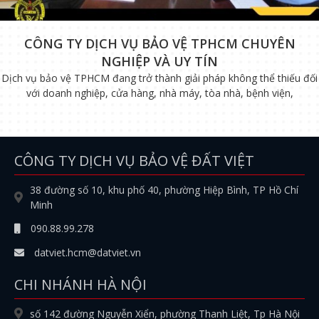
CÔNG TY DỊCH VỤ BẢO VỆ TPHCM CHUYÊN
NGHIỆP VÀ UY TÍN
Dịch vụ bảo vệ TPHCM đang trở thành giải pháp không thể thiếu đối
với doanh nghiệp, cửa hàng, nhà máy, tòa nhà, bệnh viện,
CÔNG TY DỊCH VỤ BẢO VỆ ĐẤT VIỆT
38 đường số 10, khu phố 40, phường Hiệp Bình, TP Hồ Chí
Minh
090.88.99.278
datviet.hcm@datviet.vn
CHI NHÁNH HÀ NỘI
số 142 đường Nguyễn Xiển, phường Thanh Liệt, Tp Hà Nội