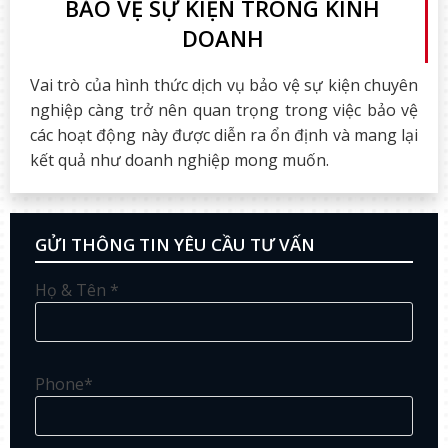
BẢO VỆ SỰ KIỆN TRONG KINH
DOANH
Vai trò của hình thức dịch vụ bảo vệ sự kiện chuyên
nghiệp càng trở nên quan trọng trong việc bảo vệ
các hoạt động này được diễn ra ổn định và mang lại
kết quả như doanh nghiệp mong muốn.
GỬI THÔNG TIN YÊU CẦU TƯ VẤN
Họ & Tên *
Phone*