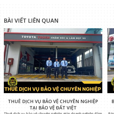
BÀI VIẾT LIÊN QUAN
THUÊ DỊCH VỤ BẢO VỆ CHUYÊN NGHIỆP
TẠI BẢO VỆ ĐẤT VIỆT
Thuê dịch vụ bảo vệ chuyên nghiệp giúp doanh nghiệp đảm
Báo