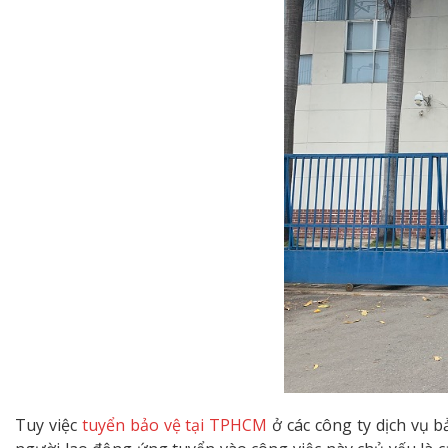
Tuy việc
tuyển bảo vệ tại TPHCM
ở các công ty dịch vụ b