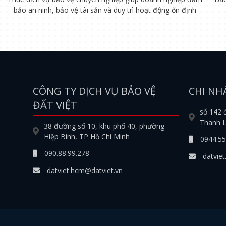
bảo an ninh, bảo vệ tài sản và duy trì hoạt động ổn định
CÔNG TY DỊCH VỤ BẢO VỆ
CHI NH
ĐẤT VIỆT
số 142 
Thanh L
38 đường số 10, khu phố 40, phường
Hiệp Bình, TP Hồ Chí Minh
0944.55
090.88.99.278
datviet
datviet.hcm@datviet.vn