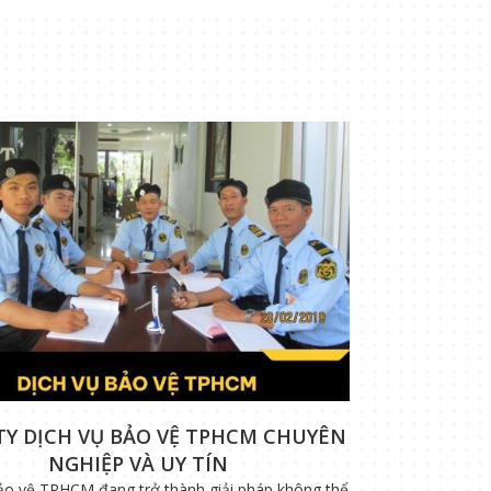
TY DỊCH VỤ BẢO VỆ TPHCM CHUYÊN
NGHIỆP VÀ UY TÍN
ảo vệ TPHCM đang trở thành giải pháp không thể