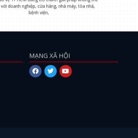
i với doanh nghiệp, cửa hàng, nhà máy, tòa nhà,
bệnh viện,
MẠNG XÃ HỘI