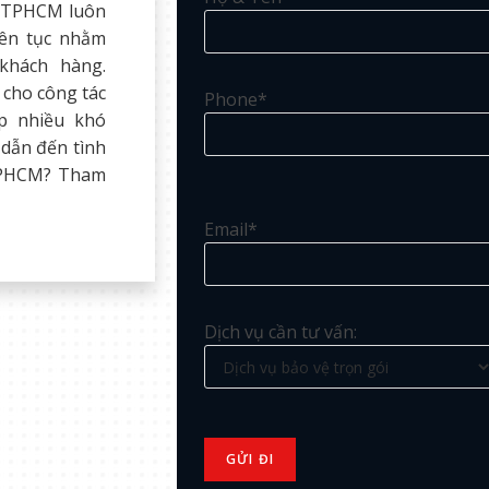
ại TPHCM luôn
iên tục nhằm
khách hàng.
cho công tác
Phone*
p nhiều khó
 dẫn đến tình
 TPHCM? Tham
Email*
Dịch vụ cần tư vấn: