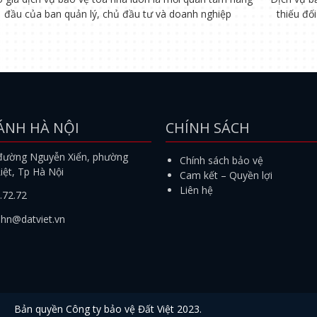
đầu của ban quản lý, chủ đầu tư và doanh nghiệp
thiếu đố
ÁNH HÀ NỘI
CHÍNH SÁCH
đường Nguyễn Xiển, phường
Chính sách bảo vệ
iệt, Tp Hà Nội
Cam kết – Quyền lợi
Liên hệ
.72.72
.hn@datviet.vn
Bản quyền
Công ty bảo vệ Đất Việt
2023.