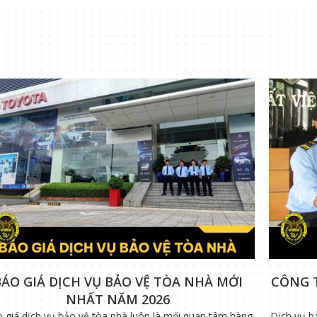
BÁO GIÁ DỊCH VỤ BẢO VỆ TÒA NHÀ MỚI
CÔNG 
NHẤT NĂM 2026
 giá dịch vụ bảo vệ tòa nhà luôn là mối quan tâm hàng
Dịch vụ b