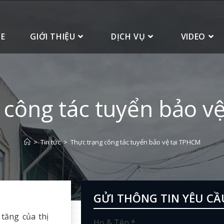
E
GIỚI THIỆU
DỊCH VỤ
VIDEO
 công tác tuyển bảo v
>
Tin tức
>
Thực trạng công tác tuyển bảo vệ tại TPHCM
GỬI THÔNG TIN YÊU CẦ
tăng của thị
Họ & Tên *