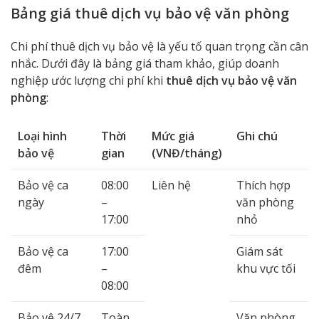
Bảng giá thuê dịch vụ bảo vệ văn phòng
Chi phí thuê dịch vụ bảo vệ là yếu tố quan trọng cần cân
nhắc. Dưới đây là bảng giá tham khảo, giúp doanh
nghiệp ước lượng chi phí khi
thuê dịch vụ bảo vệ văn
phòng
:
Loại hình
Thời
Mức giá
Ghi chú
bảo vệ
gian
(VNĐ/tháng)
Bảo vệ ca
08:00
Liên hệ
Thích hợp
ngày
–
văn phòng
17:00
nhỏ
Bảo vệ ca
17:00
Giám sát
đêm
–
khu vực tối
08:00
Bảo vệ 24/7
Toàn
Văn phòng