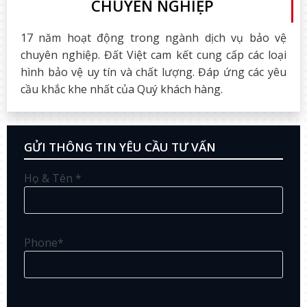
CHUYÊN NGHIỆP
17 năm hoạt động trong ngành dịch vụ bảo vệ
chuyên nghiệp. Đất Việt cam kết cung cấp các loại
hình bảo vệ uy tín và chất lượng. Đáp ứng các yêu
cầu khắc khe nhất của Quý khách hàng.
GỬI THÔNG TIN YÊU CẦU TƯ VẤN
Họ & Tên *
Phone*