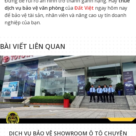
Đừng để rủi ro an ninh trở thành gánh nặng. Hãy
thuê
dịch vụ bảo vệ văn phòng
của
Đất Việt
ngay hôm nay
để bảo vệ tài sản, nhân viên và nâng cao uy tín doanh
nghiệp của bạn.
BÀI VIẾT LIÊN QUAN
DỊCH VỤ BẢO VỆ SHOWROOM Ô TÔ CHUYÊN