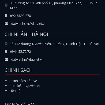
38 đường số 10, khu phố 40, phường Hiệp Bình, TP Hồ Chí
Minh
090.88.99.278
datviet.hcm@datviet.vn
CHI NHÁNH HÀ NỘI
số 142 đường Nguyễn Xiển, phường Thanh Liệt, Tp Hà Nội
0944.55.72.72
datviet.hn@datviet.vn
CHÍNH SÁCH
Chính sách bảo vệ
Cam kết – Quyền lợi
Liên hệ
MẠNG XÃ HỘI