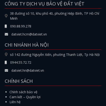
CÔNG TY DỊCH VỤ BẢO VỆ ĐẤT VIỆT
38 đường số 10, khu phố 40, phường Hiệp Bình, TP Hồ Chí
Minh
090.88.99.278
datviet.hcm@datviet.vn
CHI NHÁNH HÀ NỘI
số 142 đường Nguyễn Xiển, phường Thanh Liệt, Tp Hà Nội
0944.55.72.72
datviet.hn@datviet.vn
CHÍNH SÁCH
Chính sách bảo vệ
Cam kết – Quyền lợi
Liên hệ