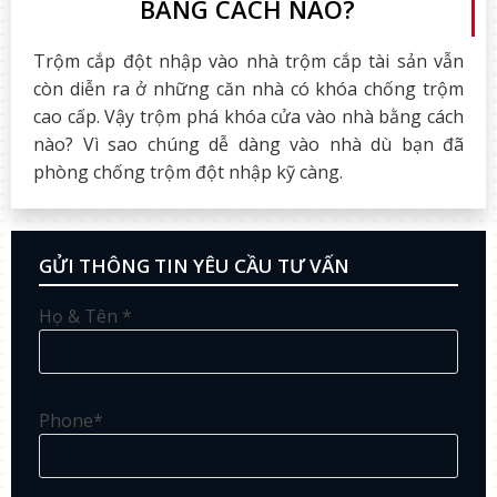
BẰNG CÁCH NÀO?
Trộm cắp đột nhập vào nhà trộm cắp tài sản vẫn
còn diễn ra ở những căn nhà có khóa chống trộm
cao cấp. Vậy trộm phá khóa cửa vào nhà bằng cách
nào? Vì sao chúng dễ dàng vào nhà dù bạn đã
phòng chống trộm đột nhập kỹ càng.
GỬI THÔNG TIN YÊU CẦU TƯ VẤN
Họ & Tên *
Phone*