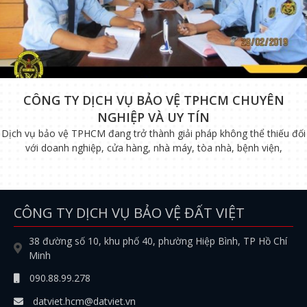
CÔNG TY DỊCH VỤ BẢO VỆ TPHCM CHUYÊN
NGHIỆP VÀ UY TÍN
Dịch vụ bảo vệ TPHCM đang trở thành giải pháp không thể thiếu đối
với doanh nghiệp, cửa hàng, nhà máy, tòa nhà, bệnh viện,
CÔNG TY DỊCH VỤ BẢO VỆ ĐẤT VIỆT
38 đường số 10, khu phố 40, phường Hiệp Bình, TP Hồ Chí
Minh
090.88.99.278
datviet.hcm@datviet.vn