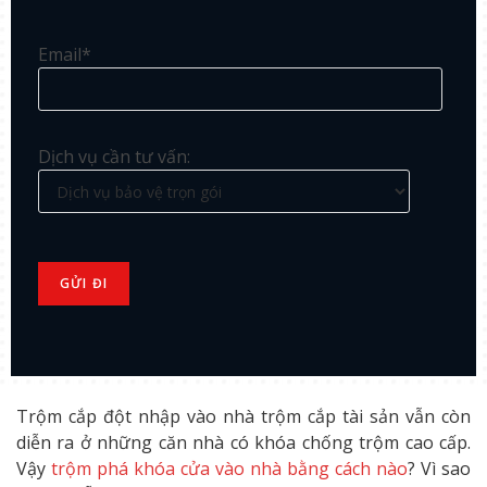
Email*
Dịch vụ cần tư vấn:
Trộm cắp đột nhập vào nhà trộm cắp tài sản vẫn còn
diễn ra ở những căn nhà có khóa chống trộm cao cấp.
Vậy
trộm phá khóa cửa vào nhà bằng cách nào
? Vì sao