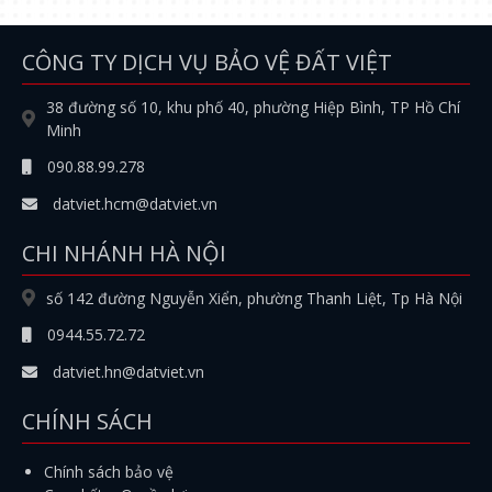
CÔNG TY DỊCH VỤ BẢO VỆ ĐẤT VIỆT
38 đường số 10, khu phố 40, phường Hiệp Bình, TP Hồ Chí
Minh
090.88.99.278
datviet.hcm@datviet.vn
CHI NHÁNH HÀ NỘI
số 142 đường Nguyễn Xiển, phường Thanh Liệt, Tp Hà Nội
0944.55.72.72
datviet.hn@datviet.vn
CHÍNH SÁCH
Chính sách bảo vệ