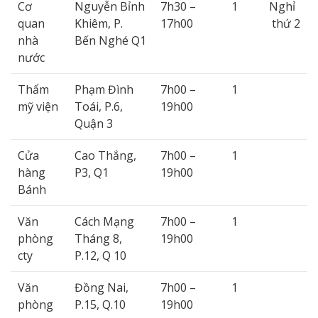
Cơ
Nguyễn Bỉnh
7h30 –
1
Nghỉ
quan
Khiêm, P.
17h00
thứ 2
nhà
Bến Nghé Q1
nước
Thẩm
Phạm Đình
7h00 –
1
mỹ viện
Toái, P.6,
19h00
Quận 3
Cửa
Cao Thắng,
7h00 –
1
hàng
P3, Q1
19h00
Bánh
Văn
Cách Mạng
7h00 –
1
phòng
Tháng 8,
19h00
cty
P.12, Q 10
Văn
Đồng Nai,
7h00 –
1
phòng
P.15, Q.10
19h00