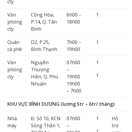
cty
Văn
Cộng Hòa,
6h00 –
1
phòng
P.14, Q. Tân
18h00
cty
Bình
Quán
D2, P.25,
7h00 –
1
cà phê
Bình Thạnh
19h00
Văn
Nguyễn
07h00
1
phòng
Thượng
–
1
cty
Hiền, Q. Phú
19h00
Nhuận
19h00
– 7h00
KHU VỰC BÌNH DƯƠNG (lương 5tr – 6tr/ tháng)
Nhà
Đ. Số 10, KCN
07h00
1
Hỗ
máy
Sóng Thần 1,
–
trợ
1