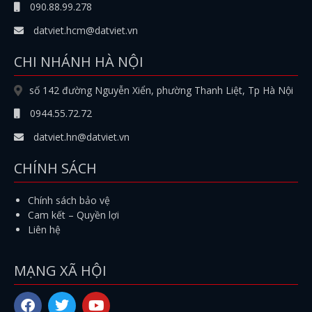
090.88.99.278
datviet.hcm@datviet.vn
CHI NHÁNH HÀ NỘI
số 142 đường Nguyễn Xiển, phường Thanh Liệt, Tp Hà Nội
0944.55.72.72
datviet.hn@datviet.vn
CHÍNH SÁCH
Chính sách bảo vệ
Cam kết – Quyền lợi
Liên hệ
MẠNG XÃ HỘI