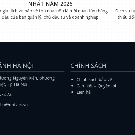
NHẤT NĂM 2026
 giá dịch vụ bảo vệ tòa nhà luôn là mối quan tâm hàng
Dịch vụ b
đầu của ban quản lý, chủ đầu tư và doanh nghiệp
thiếu đố
ÁNH HÀ NỘI
CHÍNH SÁCH
đường Nguyễn Xiển, phường
Chính sách bảo vệ
iệt, Tp Hà Nội
Cam kết – Quyền lợi
Liên hệ
.72.72
.hn@datviet.vn