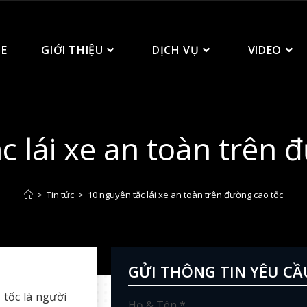
E
GIỚI THIỆU
DỊCH VỤ
VIDEO
c lái xe an toàn trên 
>
Tin tức
>
10 nguyên tắc lái xe an toàn trên đường cao tốc
GỬI THÔNG TIN YÊU CẦ
 tốc là người
Họ & Tên *