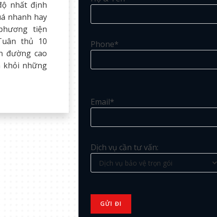
 độ nhất định
uá nhanh hay
hương tiện
Tuân thủ 10
Phone*
ên đường cao
h khỏi những
Email*
Dịch vụ cần tư vấn: