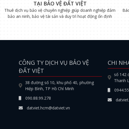
TẠI BẢO VỆ ĐẤT VIỆT
Thuê dịch vụ bảo vệ chuyên nghiệp giúp doanh nghiệp đảm
Báo
bảo an ninh, bảo vệ tài sản và duy trì hoạt động ổn định
CÔNG TY DỊCH VỤ BẢO VỆ
CHI NH
ĐẤT VIỆT
số 142 
Thanh L
38 đường số 10, khu phố 40, phường
Hiệp Bình, TP Hồ Chí Minh
0944.55
090.88.99.278
datviet
datviet.hcm@datviet.vn