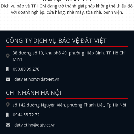
Dịch vụ bảo vệ TPHCM đang trở thành giải pháp không thể thiếu đối
với doanh nghiệp, cửa hàng, nhà máy, tòa nhà, bệnh viện,
CÔNG TY DỊCH VỤ BẢO VỆ ĐẤT VIỆT
38 đường số 10, khu phố 40, phường Hiệp Bình, TP Hồ Chí
Minh
090.88.99.278
datviet.hcm@datviet.vn
CHI NHÁNH HÀ NỘI
số 142 đường Nguyễn Xiển, phường Thanh Liệt, Tp Hà Nội
0944.55.72.72
datviet.hn@datviet.vn