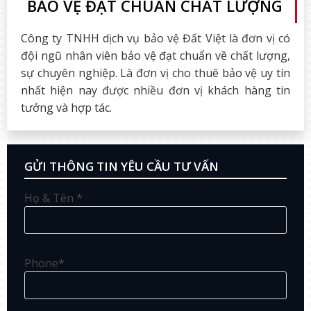
BẢO VỆ ĐẠT CHUẨN CHẤT LƯỢNG
Công ty TNHH dịch vụ bảo vệ Đất Việt là đơn vị có
đội ngũ nhân viên bảo vệ đạt chuẩn về chất lượng,
sự chuyên nghiệp. Là đơn vị cho thuê bảo vệ uy tín
nhất hiện nay được nhiều đơn vị khách hàng tin
tưởng và hợp tác.
GỬI THÔNG TIN YÊU CẦU TƯ VẤN
Họ & Tên *
Phone*