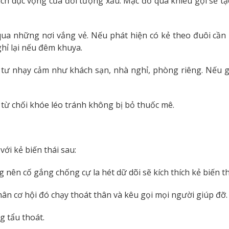
h dục vọng của đối tượng xấu. Mặc đồ quá khiêu gợi sẽ tạo
qua những nơi vắng vẻ. Nếu phát hiện có kẻ theo đuôi cầ
hỉ lại nếu đêm khuya.
g tư nhạy cảm như khách sạn, nhà nghỉ, phòng riêng. Nếu 
ừ chối khóe léo tránh không bị bỏ thuốc mê.
ới kẻ biến thái sau:
g nên cố gắng chống cự la hét dữ dõi sẽ kích thích kẻ biến t
ân cơ hội đó chạy thoát thân và kêu gọi mọi người giúp đỡ.
g tẩu thoát.