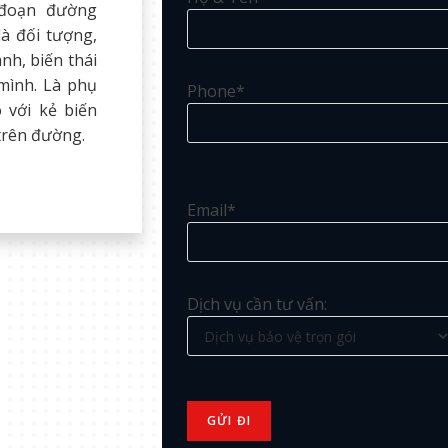
 đoạn đường
là đối tượng,
nh, biến thái
 mình. Là phụ
Phone*
 với kẻ biến
trên đường.
Email*
Dịch vụ cần tư vấn: