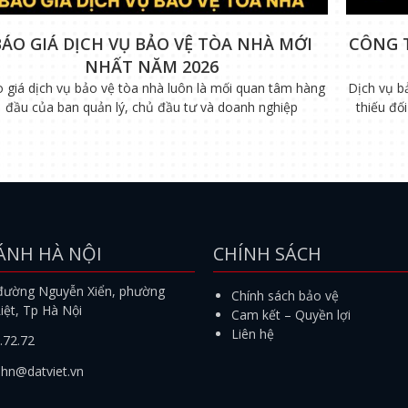
BÁO GIÁ DỊCH VỤ BẢO VỆ TÒA NHÀ MỚI
CÔNG 
NHẤT NĂM 2026
 giá dịch vụ bảo vệ tòa nhà luôn là mối quan tâm hàng
Dịch vụ b
đầu của ban quản lý, chủ đầu tư và doanh nghiệp
thiếu đố
ÁNH HÀ NỘI
CHÍNH SÁCH
đường Nguyễn Xiển, phường
Chính sách bảo vệ
iệt, Tp Hà Nội
Cam kết – Quyền lợi
Liên hệ
.72.72
.hn@datviet.vn