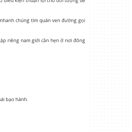
 điều kiện thuận lợi cho đối tượng dễ
n nhanh chúng tìm quán ven đường gọi
gặp riêng nam giới cần hẹn ở nơi đông
hái bạo hành.