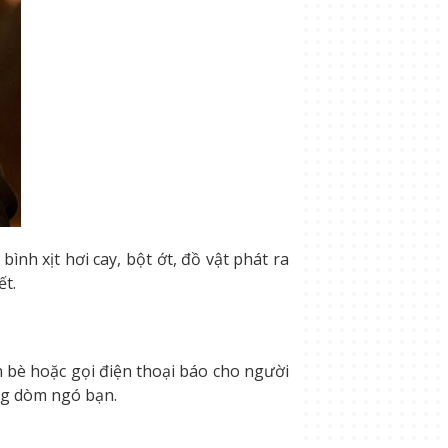
 xịt hơi cay, bột ớt, đồ vật phát ra
ết.
n bè hoặc gọi điện thoại báo cho người
àng dòm ngó bạn.