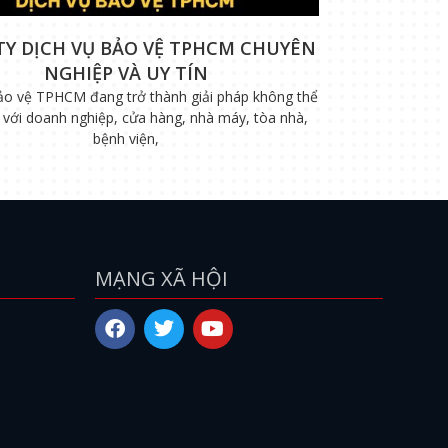
TY DỊCH VỤ BẢO VỆ TPHCM CHUYÊN
NGHIỆP VÀ UY TÍN
ảo vệ TPHCM đang trở thành giải pháp không thể
i với doanh nghiệp, cửa hàng, nhà máy, tòa nhà,
bệnh viện,
MẠNG XÃ HỘI