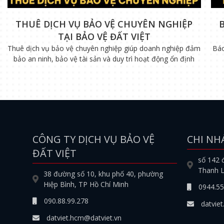
THUÊ DỊCH VỤ BẢO VỆ CHUYÊN NGHIỆP
TẠI BẢO VỆ ĐẤT VIỆT
Thuê dịch vụ bảo vệ chuyên nghiệp giúp doanh nghiệp đảm
Báo
bảo an ninh, bảo vệ tài sản và duy trì hoạt động ổn định
CÔNG TY DỊCH VỤ BẢO VỆ
CHI NH
ĐẤT VIỆT
số 142 
Thanh L
38 đường số 10, khu phố 40, phường
Hiệp Bình, TP Hồ Chí Minh
0944.55
090.88.99.278
datviet
datviet.hcm@datviet.vn