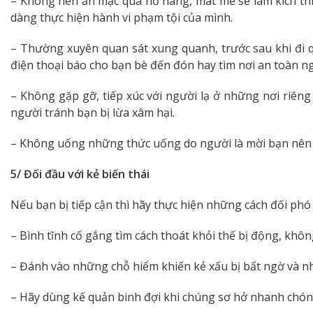
– Không nên ăn mặc quá hở hang, mát mẻ sẽ làm kích thíc
dàng thực hiện hành vi phạm tội của mình.
– Thường xuyên quan sát xung quanh, trước sau khi đi 
điện thoại báo cho bạn bè đến đón hay tìm nơi an toàn ng
– Không gặp gỡ, tiếp xúc với người lạ ở những nơi riên
người tránh bạn bị lừa xâm hại.
– Không uống những thức uống do người là mời bạn nên t
5/ Đối đầu với kẻ biến thái
Nếu bạn bị tiếp cận thì hãy thực hiện những cách đối phó v
– Bình tĩnh cố gắng tìm cách thoát khỏi thế bị động, khôn
– Đánh vào những chỗ hiểm khiến kẻ xấu bị bất ngờ và nh
– Hãy dùng kế quản binh đợi khi chúng sơ hở nhanh chón